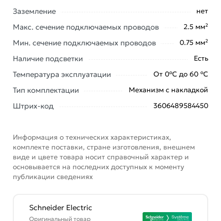
ATN000453 из категории
Встраиваемые выключатели
Заземление
нет
действительны в Москве и области.
Макс. сечение подключаемых проводов
2.5 мм²
Наши профессиональные менеджеры обработают
Мин. сечение подключаемых проводов
0.75 мм²
заказ и свяжутся с Вами для согласования условий
Наличие подсветки
Есть
доставки или самовывоза. Перед оформлением
онлайн заказа рекомендуем ознакомиться с
Температура эксплуатации
От 0°С до 60 °С
описанием, характеристиками и отзывами.
Тип комплектации
Механизм с накладкой
Данний товар от производителя
сертифицирован,
Штрих-код
3606489584450
соответствует всем стандартам качества. Возврат
купленного товарa в течение 7 дней (наличие чека
обязательно).
Информация о технических характеристиках,
комплекте поставки, стране изготовления, внешнем
виде и цвете товара носит справочный характер и
основывается на последних доступных к моменту
публикации сведениях
Schneider Electric
Оригинальный товар