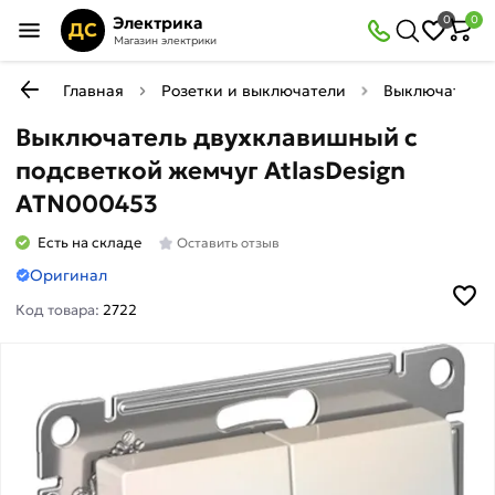
Электрика
0
0
ДС
Магазин электрики
Главная
Розетки и выключатели
Выключатели
Выключатель двухклавишный с
подсветкой жемчуг AtlasDesign
ATN000453
Есть на складе
Оставить отзыв
Оригинал
Код товара:
2722