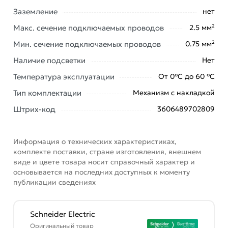
Заземление
нет
Наши профессиональные менеджеры обработают
заказ и свяжутся с Вами для согласования условий
Макс. сечение подключаемых проводов
2.5 мм²
доставки или самовывоза. Перед оформлением
Мин. сечение подключаемых проводов
0.75 мм²
онлайн заказа рекомендуем ознакомиться с
Наличие подсветки
Нет
описанием, характеристиками и отзывами.
Температура эксплуатации
От 0°С до 60 °С
Данний товар от производителя
сертифицирован,
соответствует всем стандартам качества. Возврат
Тип комплектации
Механизм с накладкой
купленного товарa в течение 7 дней (наличие чека
Штрих-код
3606489702809
обязательно).
Информация о технических характеристиках,
комплекте поставки, стране изготовления, внешнем
виде и цвете товара носит справочный характер и
основывается на последних доступных к моменту
публикации сведениях
Schneider Electric
Оригинальный товар