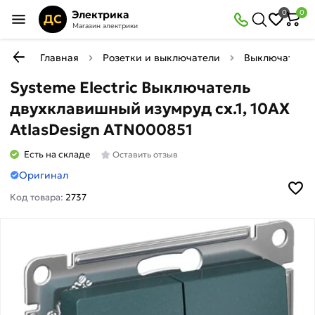
Электрика
0
0
ДС
Магазин электрики
Главная
Розетки и выключатели
Выключатели
Systeme Electric Выключатель
двухклавишный изумруд сх.1, 10АХ
AtlasDesign ATN000851
Есть на складе
Оставить отзыв
Оригинал
Код товара:
2737