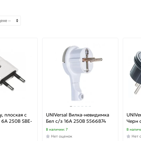
, плоская с
UNIVersal Вилка-невидимка
UNIVe
 6А 250В SBE-
Бел с/з 16А 250В 5566874
Черн 
В наличии: 7
В налич
Нет оценок
Нет 