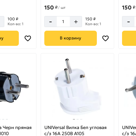
150
150
₽
₽
/
шт
-
-
100 ₽
150 ₽
+
+
Кол-во: 1
Кол-во: 1
ну
В корзину
ка Черн прямая
UNIVersal Вилка Бел угловая
UNIVe
1010
с/з 16А 250В А105
с/з 16