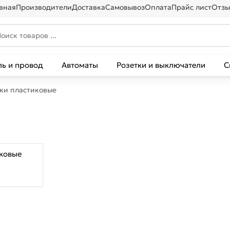
вная
Производители
Доставка
Самовывоз
Оплата
Прайс лист
Отзы
ль и провод
Автоматы
Розетки и выключатели
С
ки пластиковые
уковые