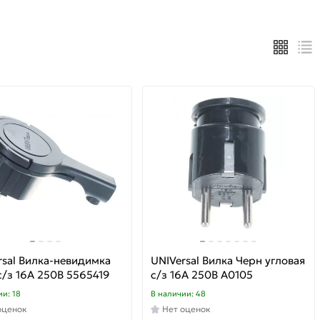
rsal Вилка-невидимка
UNIVersal Вилка Черн угловая
с/з 16А 250В 5565419
с/з 16А 250В А0105
ии: 18
В наличии: 48
оценок
Нет оценок