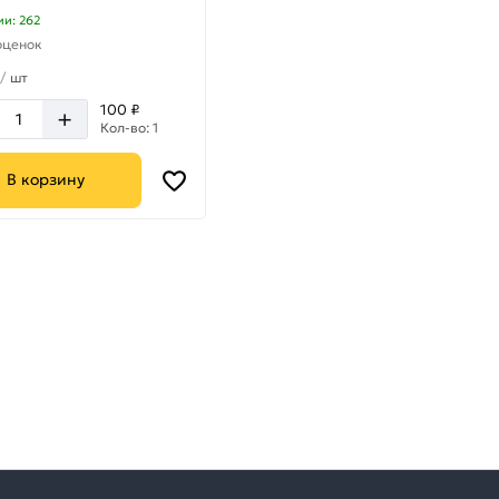
ии: 262
оценок
/
шт
100 ₽
+
Кол-во: 1
В корзину