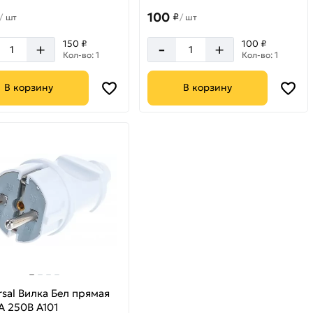
100
₽
/
шт
/
шт
-
150 ₽
100 ₽
+
+
Кол-во: 1
Кол-во: 1
В корзину
В корзину
rsal Вилка Бел прямая
А 250В А101