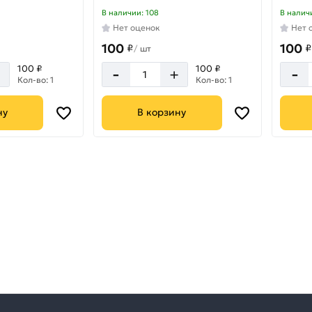
В наличии: 108
В налич
Нет оценок
Нет 
100
100
₽
₽
/
шт
-
-
100 ₽
100 ₽
+
+
Кол-во: 1
Кол-во: 1
ну
В корзину