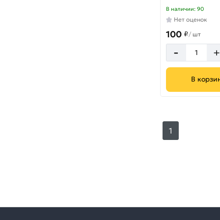
В наличии: 90
Нет оценок
100
₽
/
шт
-
В корзи
1