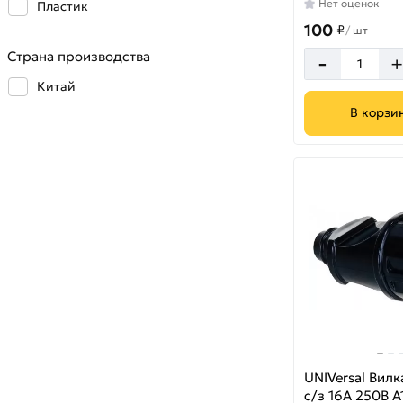
Нет оценок
Пластик
100
₽
/
шт
Страна производства
-
Китай
В корзи
UNIVersal Вил
с/з 16А 250В А