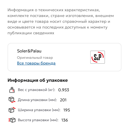
соответствует всем стандартам качества. Возврат
Информация о технических характеристиках,
купленного товарa в течение 7 дней (наличие чека
комплекте поставки, стране изготовления, внешнем
обязательно).
виде и цвете товара носит справочный характер и
основывается на последних доступных к моменту
публикации сведениях
Soler&Palau
Оригинальный товар
Все товары бренда
Информация об упаковке
Вес с упаковкой (кг):
0.953
Длина упаковки (мм):
201
Ширина упаковки (мм):
195
Высота упаковки (мм):
136