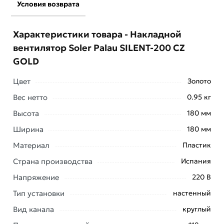
Условия возврата
Характеристики товара - Накладной
вентилятор Soler Palau SILENT-200 CZ
GOLD
Цвет
Золото
Вес нетто
0.95 кг
Высота
180 мм
Ширина
180 мм
Материал
Пластик
Страна производства
Испания
Напряжение
220 В
Накладной вентилятор Soler Palau SILENT-200 CZ
Тип установки
настенный
GOLD - это надежное решение для поддержания
свежего воздуха в любом помещении. Модель
Вид канала
круглый
отличается тихой работой, что обеспечит