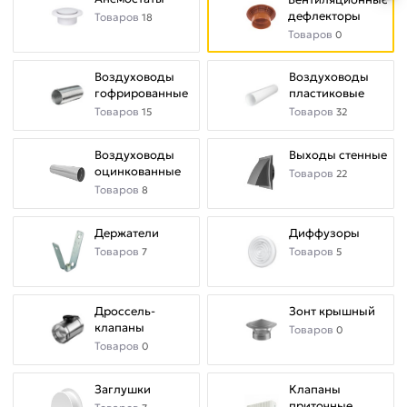
дефлекторы
Товаров
18
Товаров
0
Воздуховоды
Воздуховоды
гофрированные
пластиковые
Товаров
Товаров
15
32
Воздуховоды
Выходы стенные
оцинкованные
Товаров
22
Товаров
8
Держатели
Диффузоры
Товаров
Товаров
7
5
Дроссель-
Зонт крышный
клапаны
Товаров
0
Товаров
0
Заглушки
Клапаны
приточные