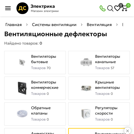
×
Электрика
0
0
Фильтры
ДС
Магазин электрики
Найдено товаров:
0
Главная
Системы вентиляции
Вентиляция
Вент
Вентиляционные дефлекторы
В
Со
Найдено товаров:
0
наличии
скидкой
Вентиляторы
Вентиляторы
бытовые
канальные
Товаров
Товаров
70
57
Цена
руб.
Вентиляторы
Крышные
коммерческие
вентиляторы
—
Товаров
Товаров
0
0
Обратные
Регуляторы
клапаны
скорости
Товаров
Товаров
0
0
Анемостаты
Вентиляционные