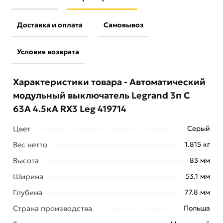
Доставка и оплата
Самовывоз
Условия возврата
Характеристики товара - Автоматический
модульный выключатель Legrand 3п C
63А 4.5кА RX3 Leg 419714
Цвет
Серый
Вес нетто
1.815 кг
Условия доставки и цены на товар Автоматический
Высота
83 мм
модульный выключатель Legrand 3п C 63А 4.5кА RX3
Ширина
53.1 мм
Leg 419714 из категории
Трехполюсные
автоматические выключатели
действительны в
Глубина
77.8 мм
Москве и области.
Страна производства
Польша
Наши профессиональные менеджеры обработают