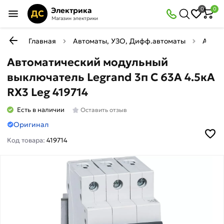
Электрика
0
0
ДС
Магазин электрики
Главная
Автоматы, УЗО, Дифф.автоматы
Автом
Автоматический модульный
выключатель Legrand 3п C 63А 4.5кА
RX3 Leg 419714
Есть в наличии
Оставить отзыв
Оригинал
Код товара:
419714