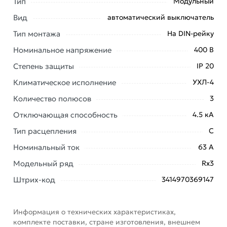
Тип
Модульный
заказ и свяжутся с Вами для согласования условий
Вид
автоматический выключатель
доставки или самовывоза. Перед оформлением
онлайн заказа рекомендуем ознакомиться с
Тип монтажа
На DIN-рейку
описанием, характеристиками и отзывами.
Номинальное напряжение
400 В
Данний товар от производителя
сертифицирован,
Степень защиты
IP 20
соответствует всем стандартам качества. Возврат
Климатическое исполнение
УХЛ-4
купленного товарa в течение 7 дней (наличие чека
Количество полюсов
3
обязательно).
Отключающая способность
4.5 кА
Тип расцепления
C
Номинальный ток
63 А
Модельный ряд
Rx3
Штрих-код
3414970369147
Информация о технических характеристиках,
комплекте поставки, стране изготовления, внешнем