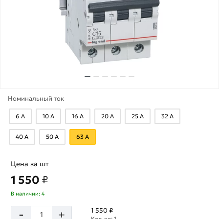
Номинальный ток
6 А
10 А
16 А
20 А
25 А
32 А
40 А
50 А
63 А
Цена за шт
1 550
₽
В наличии: 4
-
1 550 ₽
+
Кол-во: 1