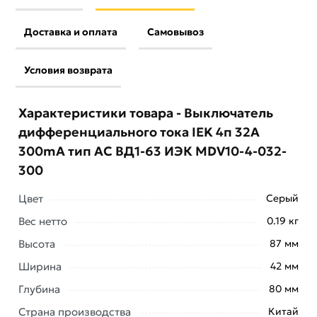
Доставка и оплата
Самовывоз
Условия возврата
Характеристики товара - Выключатель
дифференциального тока IEK 4п 32A
300mA тип AC ВД1-63 ИЭК MDV10-4-032-
300
Цвет
Серый
Вес нетто
0.19 кг
Высота
87 мм
Ширина
42 мм
Условия доставки и цены на товар Выключатель
Глубина
80 мм
дифференциального тока IEK 4п 32A 300mA тип AC
Страна производства
Китай