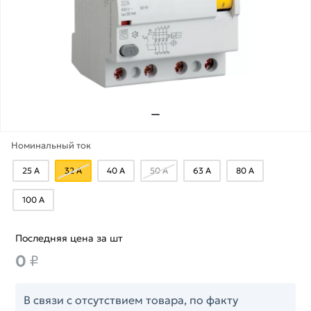
Номинальный ток
25 А
32 А
40 А
50 А
63 А
80 А
100 А
Последняя цена за шт
0
₽
В связи с отсутствием товара, по факту