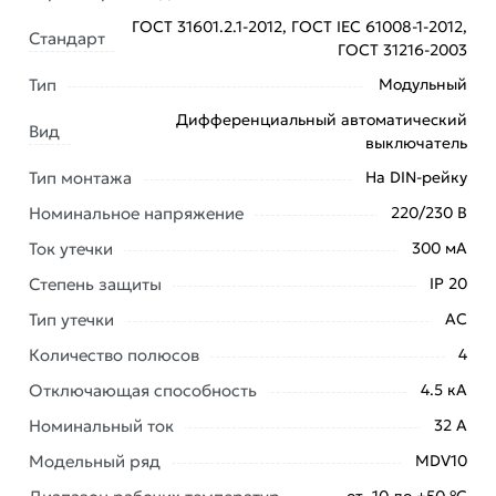
ВД1-63 ИЭК MDV10-4-032-300 из категории
Трехфазные (четырехполюсные) УЗО
действительны
ГОСТ 31601.2.1-2012, ГОСТ IEC 61008-1-2012,
Стандарт
ГОСТ 31216-2003
в Москве и области.
Тип
Модульный
Наши профессиональные менеджеры обработают
заказ и свяжутся с Вами для согласования условий
Дифференциальный автоматический
Вид
выключатель
доставки или самовывоза. Перед оформлением
онлайн заказа рекомендуем ознакомиться с
Тип монтажа
На DIN-рейку
описанием, характеристиками и отзывами.
Номинальное напряжение
220/230 В
Данний товар от производителя
сертифицирован,
Ток утечки
300 мА
соответствует всем стандартам качества. Возврат
Степень защиты
IP 20
купленного товарa в течение 7 дней (наличие чека
обязательно).
Тип утечки
АС
Количество полюсов
4
Отключающая способность
4.5 кА
Номинальный ток
32 А
Модельный ряд
MDV10