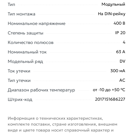
в Москве и области.
Тип
Модульный
Наши профессиональные менеджеры обработают
Тип монтажа
На DIN-рейку
заказ и свяжутся с Вами для согласования условий
Номинальное напряжение
400 В
доставки или самовывоза. Перед оформлением
Степень защиты
IP 20
онлайн заказа рекомендуем ознакомиться с
описанием, характеристиками и отзывами.
Количество полюсов
4
Данний товар от производителя
сертифицирован,
Номинальный ток
63 А
соответствует всем стандартам качества. Возврат
Модельный ряд
DV
купленного товарa в течение 7 дней (наличие чека
Ток утечки
300 мА
обязательно).
Тип утечки
АС
Диапазон рабочих температур
от -10 до +50 °С
Штрих-код
2017151686227
Информация о технических характеристиках,
комплекте поставки, стране изготовления, внешнем
виде и цвете товара носит справочный характер и