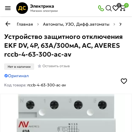
Электрика
0
0
ДС
Магазин электрики
Главная
Автоматы, УЗО, Дифф.автоматы
УЗО (
Устройство защитного отключения
EKF DV, 4P, 63А/300мА, AC, AVERES
rccb-4-63-300-ac-av
Оставить отзыв
Нет в наличии
Оригинал
Код товара:
rccb-4-63-300-ac-av