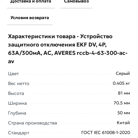
Доставка и оплата
Самовывоз
Условия возврата
Характеристики товара - Устройство
защитного отключения EKF DV, 4P,
63А/300мА, AC, AVERES rccb-4-63-300-ac-
av
Цвет
Серый
Вес нетто
0.405 кг
Высота
81 мм
Ширина
70.5 мм
Условия доставки и цены на товар Устройство
Глубина
50 мм
защитного отключения EKF DV, 4P, 63А/300мА, AC,
Страна производства
Китай
AVERES rccb-4-63-300-ac-av из категории
Трехфазные (четырехполюсные) УЗО
действительны
Стандарт
ГОСТ IEC 61008-1-2020