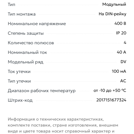
в Москве и области.
Тип
Модульный
Наши профессиональные менеджеры обработают
Тип монтажа
На DIN-рейку
заказ и свяжутся с Вами для согласования условий
Номинальное напряжение
400 В
доставки или самовывоза. Перед оформлением
Степень защиты
IP 20
онлайн заказа рекомендуем ознакомиться с
описанием, характеристиками и отзывами.
Количество полюсов
4
Данний товар от производителя
сертифицирован,
Номинальный ток
40 А
соответствует всем стандартам качества. Возврат
Модельный ряд
DV
купленного товарa в течение 7 дней (наличие чека
Ток утечки
100 мА
обязательно).
Тип утечки
АС
Диапазон рабочих температур
от -10 до +50 °С
Штрих-код
2017151677324
Информация о технических характеристиках,
комплекте поставки, стране изготовления, внешнем
виде и цвете товара носит справочный характер и