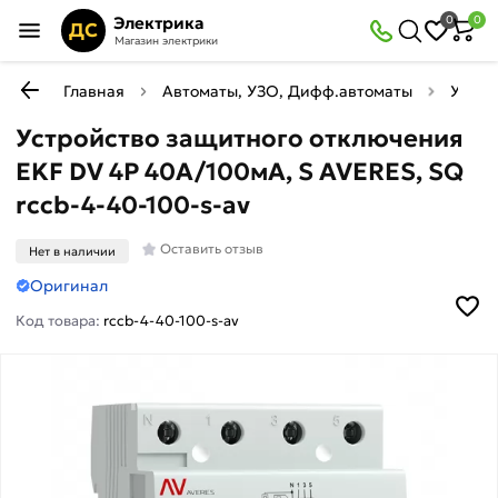
Электрика
0
0
ДС
Магазин электрики
Главная
Автоматы, УЗО, Дифф.автоматы
УЗО (
Устройство защитного отключения
EKF DV 4P 40А/100мА, S AVERES, SQ
rccb-4-40-100-s-av
Оставить отзыв
Нет в наличии
Оригинал
Код товара:
rccb-4-40-100-s-av