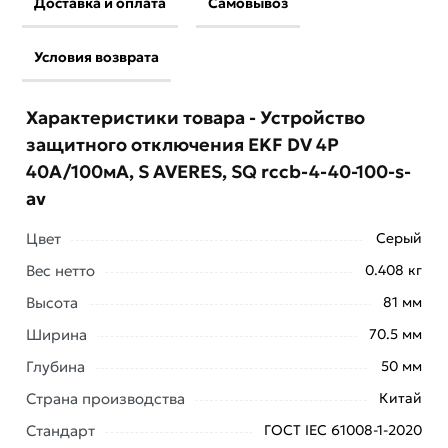
Доставка и оплата
Самовывоз
Условия возврата
Характеристики товара - Устройство
защитного отключения EKF DV 4P
40А/100мА, S AVERES, SQ rccb-4-40-100-s-
av
Цвет
Серый
Вес нетто
0.408 кг
Высота
81 мм
Ширина
70.5 мм
Условия доставки и цены на товар Устройство
Глубина
50 мм
защитного отключения EKF DV 4P 40А/100мА, S
Страна производства
Китай
AVERES, SQ rccb-4-40-100-s-av из категории
Трехфазные (четырехполюсные) УЗО
действительны
Стандарт
ГОСТ IEC 61008-1-2020