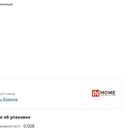
аличным
ый товар
ы бренда
 об упаковке
0.028
ковкой (кг):