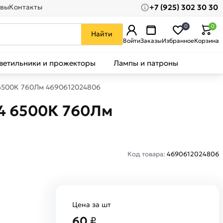
+7 (925) 302 30 30
вы
Контакты
0
0
Найти
Войти
Заказы
Избранное
Корзина
ветильники и прожекторы
Лампы и патроны
 6500К 760Лм 4690612024806
4 6500К 760Лм
Код товара:
4690612024806
Цена за шт
60
₽