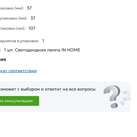
37
аковки (мм):
37
паковки (мм):
107
паковки (мм):
1
едметов в упаковке:
1 шт. Светодиодная лампа IN HOME
:
ция
кат соответствия
оможет с выбором и ответит на все вопросы
ть консультацию