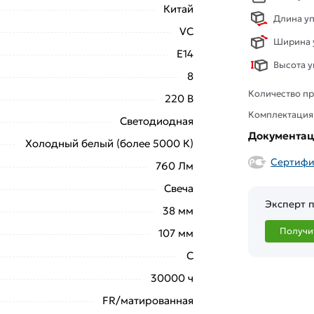
Китай
Длина уп
VC
Ширина у
E14
Высота у
8
Количество пр
220 В
Комплектация
Светодиодная
Документа
Холодный белый (более 5000 К)
Сертифи
760 Лм
Свеча
Эксперт п
38 мм
Получи
107 мм
C
30000 ч
FR/матированная