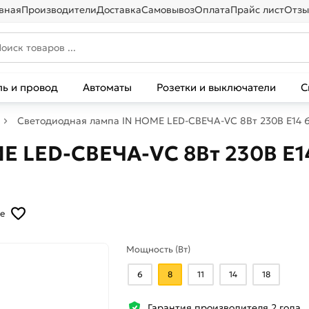
вная
Производители
Доставка
Самовывоз
Оплата
Прайс лист
Отзы
ль и провод
Автоматы
Розетки и выключатели
С
Светодиодная лампа IN HOME LED-СВЕЧА-VC 8Вт 230В Е14
E LED-СВЕЧА-VC 8Вт 230В Е1
е
Мощность (Вт)
6
8
11
14
18
Гарантия производителя 2 года