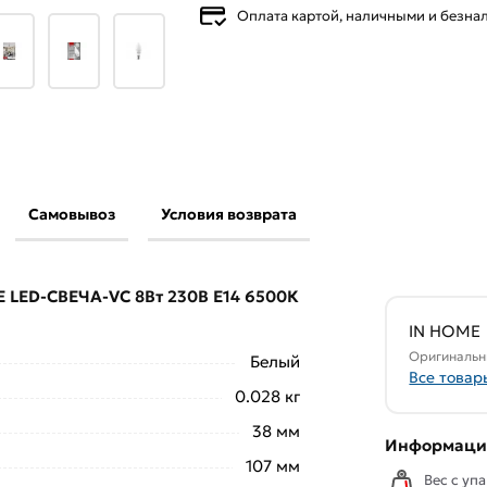
Оплата картой, наличными и безн
Самовывоз
Условия возврата
IN HOME LED-СВЕЧА-VC 8Вт 230В Е14 6500К
)
действительны в Москве и области.
E LED-СВЕЧА-VC 8Вт 230В Е14 6500К
свяжутся с Вами для согласования условий
аказа рекомендуем ознакомиться с
IN HOME
Оригинальн
Белый
Все товар
ствует всем стандартам качества. Возврат
0.028 кг
ельно).
38 мм
Информация
107 мм
Вес с упа