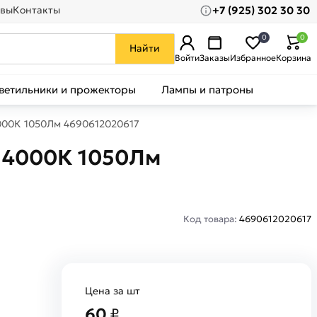
+7 (925) 302 30 30
вы
Контакты
0
0
Найти
Войти
Заказы
Избранное
Корзина
ветильники и прожекторы
Лампы и патроны
000К 1050Лм 4690612020617
7 4000К 1050Лм
Код товара:
4690612020617
Цена за шт
60
₽