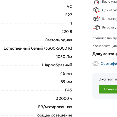
Вес с упа
VC
Длина уп
E27
Ширина у
11
Высота у
220 В
Количество пр
Светодиодная
Комплектация
Естественный белый (3300-5000 К)
Документа
1050 Лм
Сертифи
Шарообразный
46 мм
Эксперт п
89 мм
Получи
Р45
30000 ч
FR/матированная
общее освещение