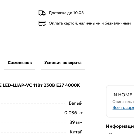
Доставка до 10.08
Оплата картой, наличными и безналичным
Самовывоз
Условия возврата
IN HOME LED-ШАР-VC 11Вт 230В Е27 4000К
)
действительны в Москве и области.
E LED-ШАР-VC 11Вт 230В Е27 4000К
свяжутся с Вами для согласования условий
аказа рекомендуем ознакомиться с
IN HOME
Оригинальн
Белый
Все товар
ствует всем стандартам качества. Возврат
0.036 кг
ельно).
89 мм
Информация
Китай