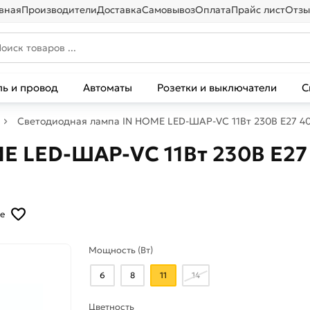
вная
Производители
Доставка
Самовывоз
Оплата
Прайс лист
Отзы
ль и провод
Автоматы
Розетки и выключатели
С
Светодиодная лампа IN HOME LED-ШАР-VC 11Вт 230В Е27 4
E LED-ШАР-VC 11Вт 230В Е2
е
Мощность (Вт)
6
8
11
14
Цветность