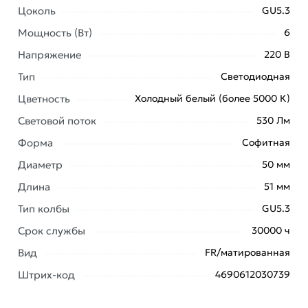
Наши профессиональные менеджеры обработают
Цоколь
GU5.3
заказ и свяжутся с Вами для согласования условий
Мощность (Вт)
6
доставки или самовывоза. Перед оформлением
онлайн заказа рекомендуем ознакомиться с
Напряжение
220 В
описанием, характеристиками и отзывами.
Тип
Светодиодная
Данний товар от производителя
сертифицирован,
Цветность
Холодный белый (более 5000 К)
соответствует всем стандартам качества. Возврат
Световой поток
530 Лм
купленного товарa в течение 7 дней (наличие чека
Форма
Софитная
обязательно).
Диаметр
50 мм
Длина
51 мм
Тип колбы
GU5.3
Срок службы
30000 ч
Вид
FR/матированная
Штрих-код
4690612030739