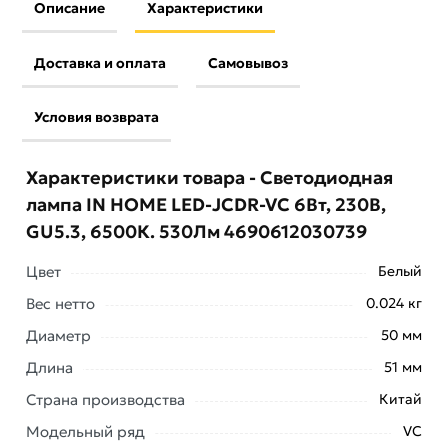
Описание
Характеристики
Доставка и оплата
Самовывоз
Условия возврата
Характеристики товара - Светодиодная
лампа IN HOME LED-JCDR-VC 6Вт, 230В,
GU5.3, 6500К. 530Лм 4690612030739
Цвет
Белый
Вес нетто
0.024 кг
Условия доставки и цены на товар Светодиодная
Диаметр
50 мм
лампа IN HOME LED-JCDR-VC 6Вт, 230В, GU5.3,
Длина
51 мм
6500К. 530Лм 4690612030739 из категории
Светодиодные (LED)
действительны в Москве и
Страна производства
Китай
области.
Модельный ряд
VC