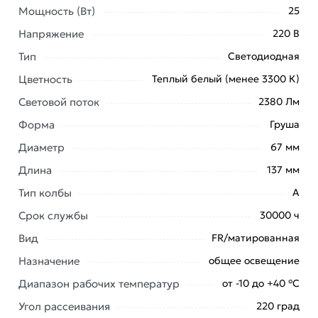
Мощность (Вт)
25
2380Лм 4690612024066 из категории
Светодиодные
(LED)
действительны в Москве и области.
Напряжение
220 В
Тип
Наши профессиональные менеджеры обработают
Светодиодная
заказ и свяжутся с Вами для согласования условий
Цветность
Теплый белый (менее 3300 К)
доставки или самовывоза. Перед оформлением
Световой поток
2380 Лм
онлайн заказа рекомендуем ознакомиться с
описанием, характеристиками и отзывами.
Форма
Груша
Диаметр
67 мм
Данний товар от производителя
сертифицирован,
соответствует всем стандартам качества. Возврат
Длина
137 мм
купленного товарa в течение 7 дней (наличие чека
Тип колбы
A
обязательно).
Срок службы
30000 ч
Вид
FR/матированная
Назначение
общее освещение
Диапазон рабочих температур
от -10 до +40 °С
Угол рассеивания
220 град