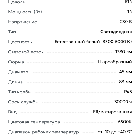
Цоколь
E14
Мощность (Вт)
14
Напряжение
230 В
Тип
Светодиодная
Цветность
Естественный белый (3300-5000 К)
Условия доставки и цены на товар Лампа
Световой поток
1330 лм
светодиодная IN HOME LED-ШАР-VC 14Вт 230В E14
Форма
Шарообразный
6500K 1330Лм 4690612047850 из категории
Диаметр
45 мм
Светодиодные (LED)
действительны в Москве и
области.
Длина
83 мм
Наши профессиональные менеджеры обработают
Тип колбы
Р45
заказ и свяжутся с Вами для согласования условий
Срок службы
30000 ч
доставки или самовывоза. Перед оформлением
Вид
FR/матированная
онлайн заказа рекомендуем ознакомиться с
описанием, характеристиками и отзывами.
Цветовая температура
6500K
Диапазон рабочих температур
от -10 до +40 °С
Данний товар от производителя
сертифицирован,
соответствует всем стандартам качества. Возврат