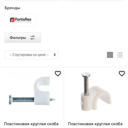
Бренды
Материал
Пластик
полиэтилен
Фильтры
Страна
производства
Китай
Max
диаметр
кабеля
10
Пластиковая круглая скоба
Пластиковая круглая скоба