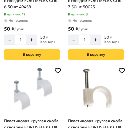
с гвоздем FORTISFLEX СПК
с гвоздем FORTISFLEX СПК
6 50шт 49458
7 50шт 50025
В наличии: 19
В наличии: 3
Нет оценок
Нет оценок
50
50
₽
₽
/
упак
/
упак
-
-
50 ₽
50 ₽
+
+
Кол-во: 1
Кол-во: 1
В корзину
В корзину
Пластиковая круглая скоба
Пластиковая круглая скоба
с гвоздем FORTISFLEX СПК
с гвоздем FORTISFLEX СПК