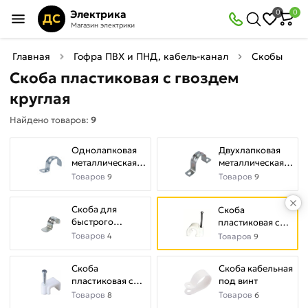
×
Электрика
0
0
Фильтры
ДС
Магазин электрики
Найдено товаров:
9
Главная
Гофра ПВХ и ПНД, кабель-канал
Скобы кре
Скоба пластиковая с гвоздем
В
Со
круглая
наличии
скидкой
Найдено товаров:
9
Однолапковая
Двухлапковая
Цена
металлическая
металлическая
руб.
скоба
скоба
Товаров
Товаров
9
9
—
Скоба для
Скоба
быстрого
пластиковая с
монтажа( под
гвоздем круглая
Товаров
4
Товаров
9
пистолет)
Цвет
Скоба
Скоба кабельная
пластиковая с
под винт
Белый
гвоздем плоская
Товаров
Товаров
8
6