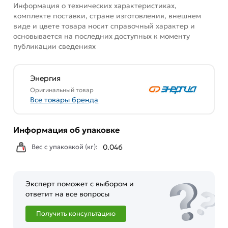
Информация о технических характеристиках,
Наши профессиональные менеджеры обработают
комплекте поставки, стране изготовления, внешнем
заказ и свяжутся с Вами для согласования условий
виде и цвете товара носит справочный характер и
доставки или самовывоза. Перед оформлением
основывается на последних доступных к моменту
онлайн заказа рекомендуем ознакомиться с
публикации сведениях
описанием, характеристиками и отзывами.
Данний товар от производителя
сертифицирован,
Энергия
соответствует всем стандартам качества. Возврат
Оригинальный товар
купленного товарa в течение 7 дней (наличие чека
Все товары бренда
обязательно).
Информация об упаковке
Вес с упаковкой (кг):
0.046
Эксперт поможет с выбором и
ответит на все вопросы
Получить консультацию