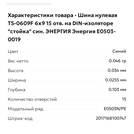
Характеристики товара - Шина нулевая
TS-0609F 6х9 15 отв. на DIN-изоляторе
"стойка" син. ЭНЕРГИЯ Энергия Е0503-
0019
Цвет
Синий
Вес нетто
0.046 гр
Высота
0.034 мм
Ширина
0.0255 мм
Глубина
0.103 мм
Количество отверстий
15
Условия доставки и цены на товар Шина нулевая TS-
0609F 6х9 15 отв. на DIN-изоляторе "стойка" син.
Модельный ряд
E0503N/PE
ЭНЕРГИЯ Энергия Е0503-0019 из категории
Шины
Штрих-код
2017168100747
заземления и нейтрали
действительны в Москве и
области.