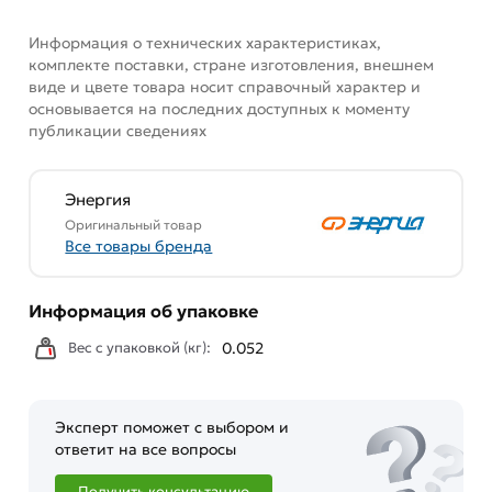
и нейтрали
действительны в Москве и области.
Информация о технических характеристиках,
Наши профессиональные менеджеры обработают
комплекте поставки, стране изготовления, внешнем
заказ и свяжутся с Вами для согласования условий
виде и цвете товара носит справочный характер и
доставки или самовывоза. Перед оформлением
основывается на последних доступных к моменту
онлайн заказа рекомендуем ознакомиться с
публикации сведениях
описанием, характеристиками и отзывами.
Данний товар от производителя
сертифицирован,
Энергия
соответствует всем стандартам качества. Возврат
Оригинальный товар
купленного товарa в течение 7 дней (наличие чека
Все товары бренда
обязательно).
Информация об упаковке
Вес с упаковкой (кг):
0.052
Эксперт поможет с выбором и
ответит на все вопросы
Получить консультацию