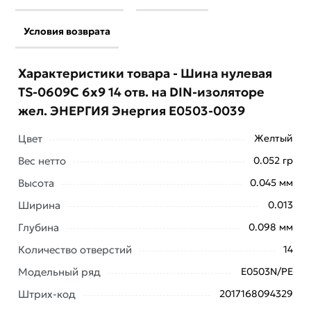
Условия возврата
Характеристики товара - Шина нулевая
TS-0609C 6х9 14 отв. на DIN-изоляторе
жел. ЭНЕРГИЯ Энергия Е0503-0039
Цвет
Желтый
Вес нетто
0.052 гр
Высота
0.045 мм
Ширина
0.013
Глубина
0.098 мм
Количество отверстий
14
Условия доставки и цены на товар Шина нулевая TS-
Модельный ряд
E0503N/PE
0609C 6х9 14 отв. на DIN-изоляторе жел. ЭНЕРГИЯ
Штрих-код
2017168094329
Энергия Е0503-0039 из категории
Шины заземления