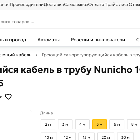
вная
Производители
Доставка
Самовывоз
Оплата
Прайс лист
Отзы
ль и провод
Автоматы
Розетки и выключатели
С
реющий кабель
Греющий саморегулирующийся кабель в трубу 
 кабель в трубу Nunicho 10 
5
е
Длина
2 м
3 м
4 м
5 м
6 м
8 м
10 м
12 м
15 м
20 м
30 м