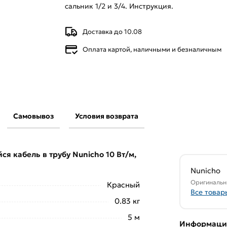
сальник 1/2 и 3/4. Инструкция.
Доставка до 10.08
Оплата картой, наличными и безналичным
Самовывоз
Условия возврата
ющийся кабель в трубу Nunicho 10 Вт/м, 5
и
Саморегулируемый греющий кабель
 кабель в трубу Nunicho 10 Вт/м,
свяжутся с Вами для согласования условий
Nunicho
аказа рекомендуем ознакомиться с
Оригинальн
Красный
Все товар
0.83 кг
ствует всем стандартам качества. Возврат
5 м
ельно).
Информация