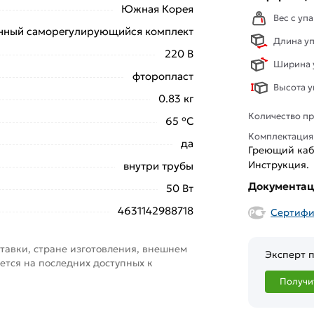
Южная Корея
Вес с упа
нный саморегулирующийся комплект
Длина уп
220 В
Ширина у
фторопласт
Высота у
0.83 кг
Количество пр
65 °С
Комплектация
да
Греющий кабе
Инструкция.
внутри трубы
Документа
50 Вт
4631142988718
Сертифи
тавки, стране изготовления, внешнем
Эксперт п
ется на последних доступных к
Получи