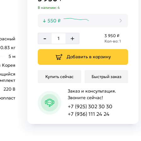
В наличии: 4
550 ₽
-
3 950 ₽
+
расный
Кол-во: 1
0.83 кг
5 м
Добавить в корзину
 Корея
ющийся
Купить сейчас
Быстрый заказ
мплект
220 В
Заказ и консультация.
Звоните сейчас!
опласт
+7 (925) 302 30 30
+7 (936) 111 24 24