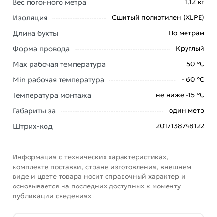
Вес погонного метра
1.12 кг
Самонесущий СИП
действительны в Москве и
Изоляция
Сшитый полиэтилен (XLPE)
области.
Длина бухты
По метрам
Наши профессиональные менеджеры обработают
заказ и свяжутся с Вами для согласования условий
Форма провода
Круглый
доставки или самовывоза. Перед оформлением
Max рабочая температура
50 °С
онлайн заказа рекомендуем ознакомиться с
Min рабочая температура
- 60 °С
описанием, характеристиками и отзывами.
Температура монтажа
не ниже -15 °С
Данний товар от производителя
сертифицирован,
Габариты за
один метр
соответствует всем стандартам качества. Возврат
купленного товарa в течение 7 дней (наличие чека
Штрих-код
2017138748122
обязательно).
Информация о технических характеристиках,
комплекте поставки, стране изготовления, внешнем
виде и цвете товара носит справочный характер и
основывается на последних доступных к моменту
публикации сведениях