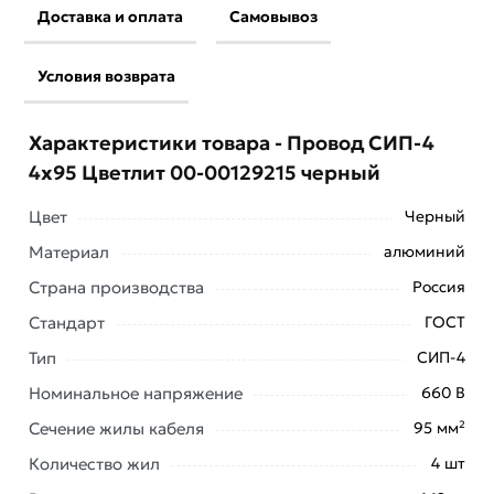
Доставка и оплата
Самовывоз
Условия возврата
Характеристики товара - Провод СИП-4
4х95 Цветлит 00-00129215 черный
Цвет
Черный
Материал
алюминий
Страна производства
Россия
Стандарт
ГОСТ
Тип
СИП-4
Номинальное напряжение
660 В
Сечение жилы кабеля
95 мм²
Условия доставки и цены на товар Провод СИП-4
Количество жил
4 шт
4х95 Цветлит 00-00129215 черный из категории