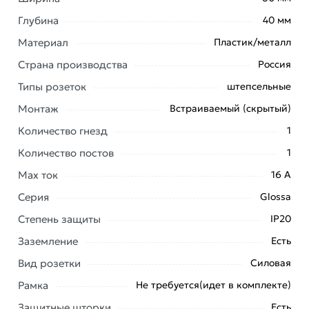
Глубина
40 мм
Материал
Пластик/металл
Условия доставки и цены на товар Розетка Systeme
Страна производства
Россия
Electric Glossa Антрацит с/з со шторками с крышкой,
Типы розеток
штепсельные
16А, IP20 в сборе SE GSL000746 из категории
Розетки штепсельные
действительны в Москве и
Монтаж
Встраиваемый (скрытый)
области.
Количество гнезд
1
Наши профессиональные менеджеры обработают
Количество постов
1
заказ и свяжутся с Вами для согласования условий
Max ток
16 А
доставки или самовывоза. Перед оформлением
Серия
Glossa
онлайн заказа рекомендуем ознакомиться с
описанием, характеристиками и отзывами.
Степень защиты
IP20
Данний товар от производителя
сертифицирован,
Заземление
Есть
соответствует всем стандартам качества. Возврат
Вид розетки
Силовая
купленного товарa в течение 7 дней (наличие чека
Рамка
Не требуется(идет в комплекте)
обязательно).
Защитные шторки
Есть