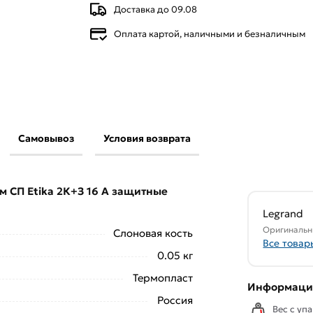
Доставка до 09.08
Оплата картой, наличными и безналичным
Самовывоз
Условия возврата
and 1-м СП Etika 2К+З 16 А защитные
егории
Розетки штепсельные
действительны
м СП Etika 2К+З 16 А защитные
свяжутся с Вами для согласования условий
Legrand
аказа рекомендуем ознакомиться с
Оригинальн
Слоновая кость
Все товар
0.05 кг
ствует всем стандартам качества. Возврат
Термопласт
ельно).
Информация
Россия
Вес с упа