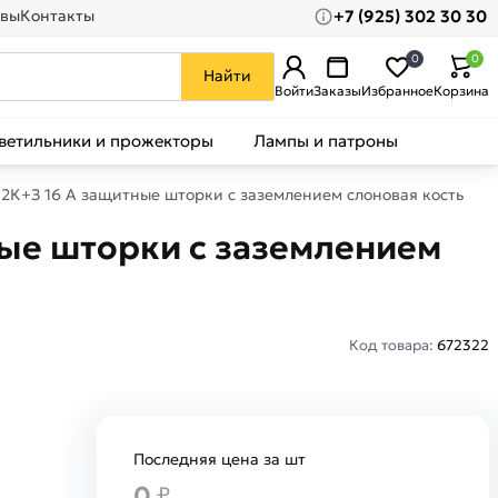
+7 (925) 302 30 30
вы
Контакты
0
0
Найти
Войти
Заказы
Избранное
Корзина
ветильники и прожекторы
Лампы и патроны
 2К+З 16 А защитные шторки с заземлением слоновая кость Leg
ные шторки с заземлением
Код товара:
672322
Последняя цена за шт
0
₽