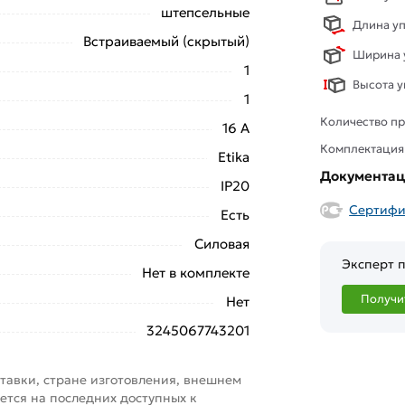
штепсельные
Длина уп
Встраиваемый (скрытый)
Ширина у
1
Высота у
1
Количество пр
16 А
Комплектация
Etika
Документа
IP20
Сертифи
Есть
Силовая
Эксперт п
Нет в комплекте
Получи
Нет
3245067743201
тавки, стране изготовления, внешнем
ется на последних доступных к