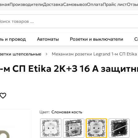
вная
Производители
Доставка
Самовывоз
Оплата
Прайс лист
Отзы
ль и провод
Автоматы
Розетки и выключатели
С
зетки штепсельные
Механизм розетки Legrand 1-м СП Etika
-м СП Etika 2К+З 16 А защит
Цвет:
Слоновая кость