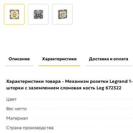
Описание
Характеристики
Доставка и оплата
Условия доставки и цены на товар Механизм розетки Legr
шторки с заземлением слоновая кость Leg 672322 из кат
в Москве и области.
Характеристики товара - Механизм розетки Legrand 1-
шторки с заземлением слоновая кость Leg 672322
Наши профессиональные менеджеры обработают заказ и 
доставки или самовывоза. Перед оформлением онлайн з
Цвет
описанием, характеристиками и отзывами.
Вес нетто
Данний товар от производителя
сертифицирован, соответ
Материал
купленного товарa в течение 7 дней (наличие чека обязат
Страна производства