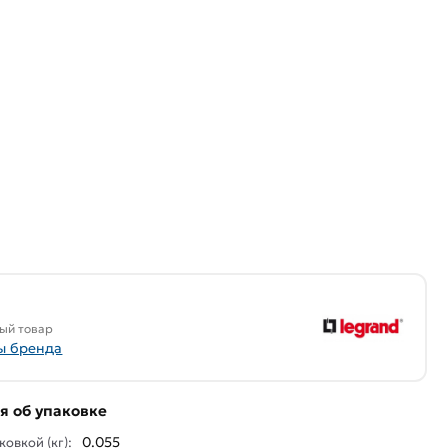
ый товар
ы бренда
 об упаковке
0.055
ковкой (кг):