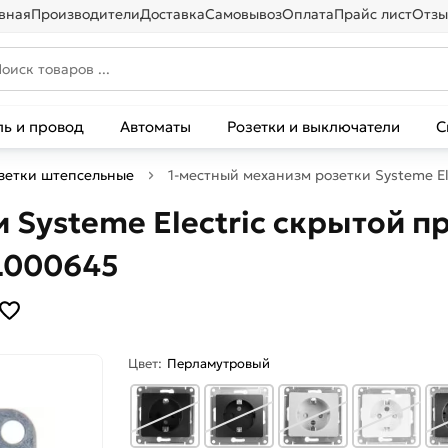
вная
Производители
Доставка
Самовывоз
Оплата
Прайс лист
Отзы
ль и провод
Автоматы
Розетки и выключатели
С
зетки штепсельные
1-местный механизм розетки Systeme E
Systeme Electric скрытой пр
L000645
Цвет:
Перламутровый