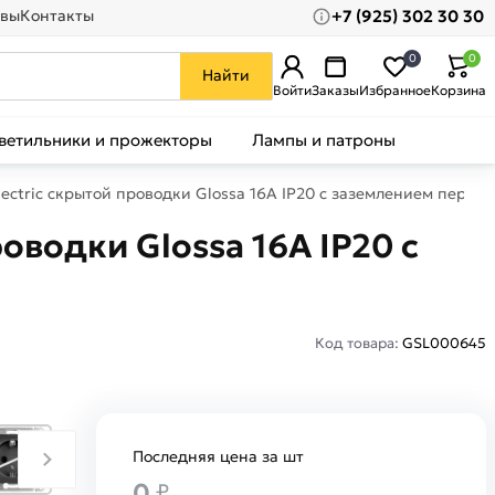
+7 (925) 302 30 30
вы
Контакты
0
0
Найти
Войти
Заказы
Избранное
Корзина
ветильники и прожекторы
Лампы и патроны
lectric скрытой проводки Glossa 16А IP20 с заземлением перл
оводки Glossa 16А IP20 с
Код товара:
GSL000645
Последняя цена за шт
0
₽