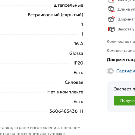
штепсельные
Длина уп
Встраиваемый (скрытый)
Ширина у
1
Высота у
1
Количество пр
16 А
Комплектация
Glossa
Документа
IP20
Сертифи
Есть
Силовая
Эксперт п
Нет в комплекте
Получи
Есть
3606485436111
тавки, стране изготовления, внешнем
ется на последних доступных к