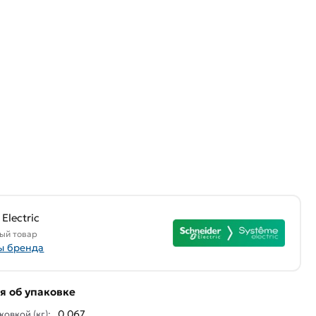
Electric
ый товар
ы бренда
 об упаковке
0.067
ковкой (кг):