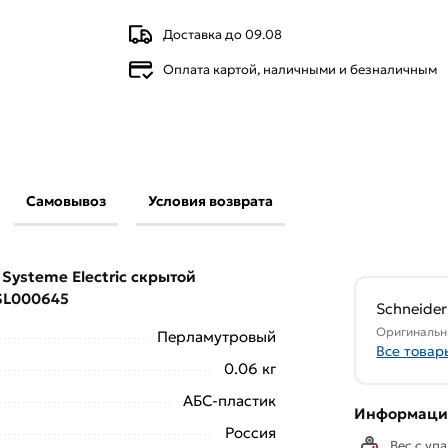
Доставка до 09.08
Оплата картой, наличными и безналичным
Самовывоз
Условия возврата
зетки Systeme Electric скрытой проводки
 категории
Розетки штепсельные
Systeme Electric скрытой
GSL000645
свяжутся с Вами для согласования условий
Schneider 
аказа рекомендуем ознакомиться с
Оригинальн
Перламутровый
Все товар
0.06 кг
ствует всем стандартам качества. Возврат
АБС-пластик
ельно).
Информация
Россия
Вес с упа