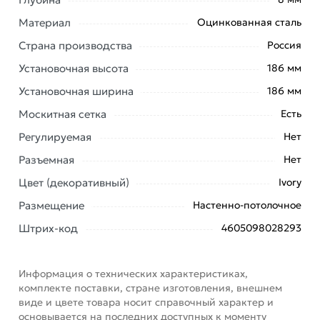
Материал
Оцинкованная сталь
Страна производства
Россия
Установочная высота
186 мм
Установочная ширина
186 мм
Москитная сетка
Есть
Регулируемая
Нет
Решетка вентиляционная с покрытием полимерной
эмалью 2020МЭ (150х150 мм; с сеткой; сталь;
Разъемная
Нет
айвори) ERA используется в системах вентиляции,
Цвет (декоративный)
Ivory
кондиционирования и отопления. Изготавливается
из стали. Окрашивается полимерной краской.
Размещение
Настенно-потолочное
Штрих-код
4605098028293
Для приточно-вытяжной системы вентиляции.
Для декоративного оформления выходов приточных
или вытяжных вентиляционных систем бытовых,
Информация о технических характеристиках,
комплекте поставки, стране изготовления, внешнем
общественных и промышленных зданий.
виде и цвете товара носит справочный характер и
основывается на последних доступных к моменту
Условия доставки и цены на товар Решетка