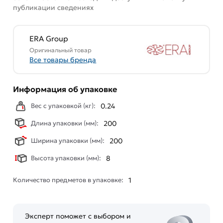
публикации сведениях
вентиляционная МЭ сетка 200х200 окрашенная
сталь Ivory ERA 2020МЭ Ivory из категории
Решетки
вентиляционные
действительны в Москве и области.
ERA Group
Оригинальный товар
Наши профессиональные менеджеры обработают
Все товары бренда
заказ и свяжутся с Вами для согласования условий
доставки или самовывоза. Перед оформлением
онлайн заказа рекомендуем ознакомиться с
Информация об упаковке
описанием, характеристиками и отзывами.
Вес с упаковкой (кг):
0.24
Данний товар от производителя
сертифицирован,
Длина упаковки (мм):
200
соответствует всем стандартам качества. Возврат
купленного товарa в течение 7 дней (наличие чека
Ширина упаковки (мм):
200
обязательно).
Высота упаковки (мм):
8
Количество предметов в упаковке:
1
Эксперт поможет с выбором и