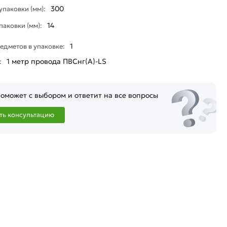
300
паковки (мм):
14
паковки (мм):
1
едметов в упаковке:
1 метр провода ПВСнг(А)-LS
:
оможет с выбором и ответит на все вопросы
ть консультацию