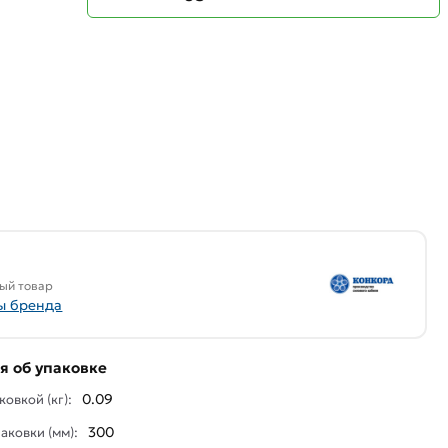
ый товар
ы бренда
 об упаковке
0.09
ковкой (кг):
300
аковки (мм):