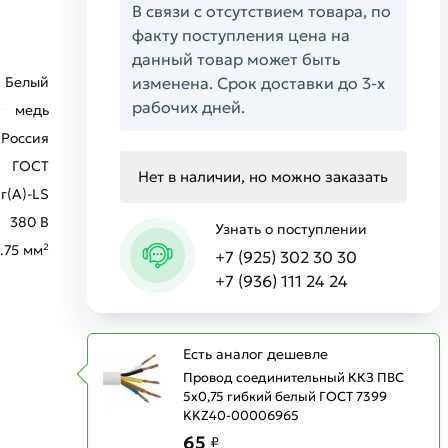
В связи с отсутствием товара, по
факту поступления цена на
данный товар может быть
Белый
изменена. Срок доставки до 3-х
рабочих дней.
медь
Россия
ГОСТ
Нет в наличии, но можно заказать
г(А)-LS
380 В
Узнать о поступлении
.75 мм²
+7 (925) 302 30 30
+7 (936) 111 24 24
Есть аналог дешевле
Провод соединительный ККЗ ПВС
5х0,75 гибкий белый ГОСТ 7399
KKZ40-00006965
65
₽