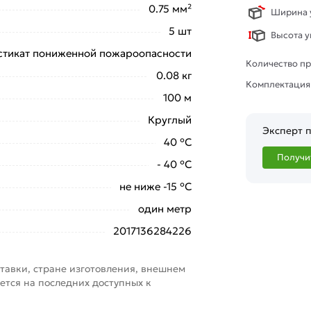
0.75 мм²
Ширина у
5 шт
Высота у
стикат пониженной пожароопасности
Количество пр
0.08 кг
Комплектация
100 м
Круглый
Эксперт п
40 °С
Получи
- 40 °С
не ниже -15 °С
один метр
2017136284226
тавки, стране изготовления, внешнем
ется на последних доступных к