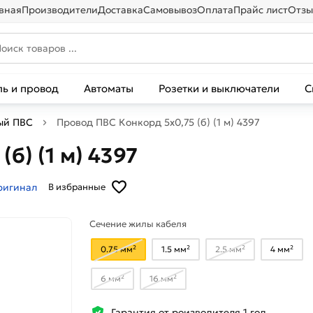
вная
Производители
Доставка
Самовывоз
Оплата
Прайс лист
Отзы
ль и провод
Автоматы
Розетки и выключатели
С
ый ПВС
Провод ПВС Конкорд 5x0,75 (б) (1 м) 4397
б) (1 м) 4397
ригинал
В избранные
Сечение жилы кабеля
0.75 мм²
1.5 мм²
2.5 мм²
4 мм²
6 мм²
16 мм²
Гарантия от роизводителя 1 год