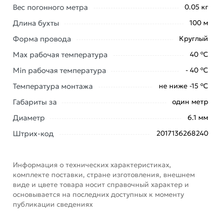
заказ и свяжутся с Вами для согласования условий
Вес погонного метра
0.05 кг
доставки или самовывоза. Перед оформлением
Длина бухты
100 м
онлайн заказа рекомендуем ознакомиться с
Форма провода
Круглый
описанием, характеристиками и отзывами.
Max рабочая температура
40 °С
Данний товар от производителя
сертифицирован,
Min рабочая температура
соответствует всем стандартам качества. Возврат
- 40 °С
купленного товарa в течение 7 дней (наличие чека
Температура монтажа
не ниже -15 °С
обязательно).
Габариты за
один метр
Диаметр
6.1 мм
Штрих-код
2017136268240
Информация о технических характеристиках,
комплекте поставки, стране изготовления, внешнем
виде и цвете товара носит справочный характер и
основывается на последних доступных к моменту
публикации сведениях