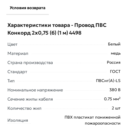
Условия возврата
Характеристики товара - Провод ПВС
Конкорд 2x0,75 (б) (1 м) 4498
Цвет
Белый
Материал
медь
Страна производства
Россия
Стандарт
ГОСТ
Тип
ПВСнг(А)-LS
Номинальное напряжение
380 В
Условия доставки и цены на товар Провод ПВС
Сечение жилы кабеля
0.75 мм²
Конкорд 2x0,75 (б) (1 м) 4498 из категории
Провод
силовой медный ПВС
действительны в Москве и
Количество жил
2 шт
области.
ПВХ пластикат пониженной
Изоляция
пожароопасности
Наши профессиональные менеджеры обработают