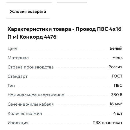
Условия возврата
Характеристики товара - Провод ПВС 4х16
(1 м) Конкорд 4476
Цвет
Белый
Материал
медь
Страна производства
Россия
Стандарт
ГОСТ
Тип
ПВС
Номинальное напряжение
380 В
Сечение жилы кабеля
16 мм²
Провода ПВС с медными жилами, с изоляцией и
Количество жил
4 шт
оболочкой из поливинилхлоридного пластиката -
Изоляция
ПВХ пластикат
предназначены для присоединения