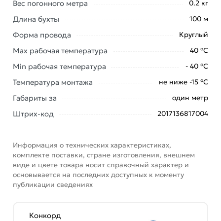
электроприборов и электроинструмента, бытовой
Вес погонного метра
0.2 кг
техники, средств малой механизации и других
Длина бухты
100 м
подобных машин и приборов к электрической сети с
Форма провода
Круглый
номинальным переменным напряжением 380В,
применяется для изготовления удлинительных
Max рабочая температура
40 °С
шнуров.
Min рабочая температура
- 40 °С
Условия доставки и цены на товар Провод ПВС 4х16
Температура монтажа
не ниже -15 °С
(1 м) Конкорд 4476 из категории
Провод силовой
Габариты за
один метр
медный ПВС
действительны в Москве и области.
Штрих-код
2017136817004
Наши профессиональные менеджеры обработают
заказ и свяжутся с Вами для согласования условий
доставки или самовывоза. Перед оформлением
Информация о технических характеристиках,
онлайн заказа рекомендуем ознакомиться с
комплекте поставки, стране изготовления, внешнем
описанием, характеристиками и отзывами.
виде и цвете товара носит справочный характер и
основывается на последних доступных к моменту
Данний товар от производителя
сертифицирован,
публикации сведениях
соответствует всем стандартам качества. Возврат
купленного товарa в течение 7 дней (наличие чека
Конкорд
обязательно).