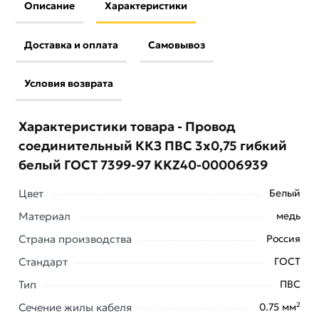
Описание
Характеристики
Доставка и оплата
Самовывоз
Условия возврата
Характеристики товара - Провод
соединительный ККЗ ПВС 3х0,75 гибкий
белый ГОСТ 7399-97 KKZ40-00006939
Цвет
Белый
Материал
медь
Страна производства
Россия
Стандарт
ГОСТ
Условия доставки и цены на товар Провод
Тип
ПВС
соединительный ККЗ ПВС 3х0,75 гибкий белый ГОСТ
Сечение жилы кабеля
0.75 мм²
7399-97 KKZ40-00006939 из категории
Провод