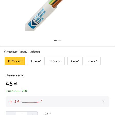
Сечение жилы кабеля
0.75 мм²
1.5 мм²
2.5 мм²
4 мм²
6 мм²
Цена за м
45
₽
В наличии: 200
5 ₽
45 ₽