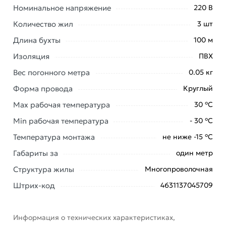
силовой медный ПВС
действительны в Москве и
Номинальное напряжение
220 В
области.
Количество жил
3 шт
Наши профессиональные менеджеры обработают
Длина бухты
100 м
заказ и свяжутся с Вами для согласования условий
Изоляция
ПВХ
доставки или самовывоза. Перед оформлением
онлайн заказа рекомендуем ознакомиться с
Вес погонного метра
0.05 кг
описанием, характеристиками и отзывами.
Форма провода
Круглый
Данний товар от производителя
сертифицирован,
Max рабочая температура
30 °С
соответствует всем стандартам качества. Возврат
Min рабочая температура
- 30 °С
купленного товарa в течение 7 дней (наличие чека
обязательно).
Температура монтажа
не ниже -15 °С
Габариты за
один метр
Структура жилы
Многопроволочная
Штрих-код
4631137045709
Информация о технических характеристиках,