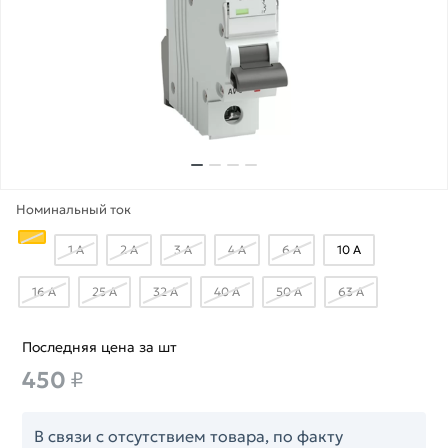
Номинальный ток
1 А
2 А
3 А
4 А
6 А
10 А
16 А
25 А
32 А
40 А
50 А
63 А
Последняя цена за шт
450
₽
В связи с отсутствием товара, по факту