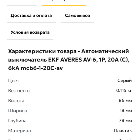
Доставка и оплата
Самовывоз
Условия возврата
Характеристики товара - Автоматический
выключатель EKF AVERES AV-6, 1P, 20A (С),
6kA mcb6-1-20C-av
Цвет
Серый
Вес нетто
0.115 кг
Условия доставки и цены на товар Автоматический
Высота
86 мм
выключатель EKF AVERES AV-6, 1P, 20A (С), 6kA
Ширина
18 мм
mcb6-1-20C-av из категории
Однополюсные
автоматические выключатели
действительны в
Глубина
78 мм
Москве и области.
Материал
Пластик
Наши профессиональные менеджеры обработают