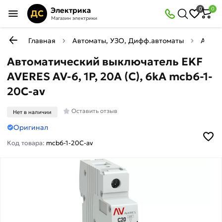
Электрика
0
0
ДС
Магазин электрики
Главная
Автоматы, УЗО, Дифф.автоматы
Автом
Автоматический выключатель EKF
AVERES AV-6, 1P, 20A (С), 6kA mcb6-1-
20C-av
Оставить отзыв
Нет в наличии
Оригинал
Код товара:
mcb6-1-20C-av