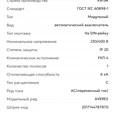
Страна производства
Китай
заказ и свяжутся с Вами для согласования условий
Стандарт
ГОСТ IEC 60898-1
доставки или самовывоза. Перед оформлением
онлайн заказа рекомендуем ознакомиться с
Тип
Модульный
описанием, характеристиками и отзывами.
Вид
автоматический выключатель
Данний товар от производителя
сертифицирован,
Тип монтажа
На DIN-рейку
соответствует всем стандартам качества. Возврат
Номинальное напряжение
230/400 В
купленного товарa в течение 7 дней (наличие чека
Степень защиты
IP 20
обязательно).
Климатическое исполнение
УХЛ-4
Количество полюсов
1
Отключающая способность
6 кА
Тип расцепления
C
Род тока
AC(переменный ток)
Модельный ряд
AVERES
Штрих-код
2017144787870