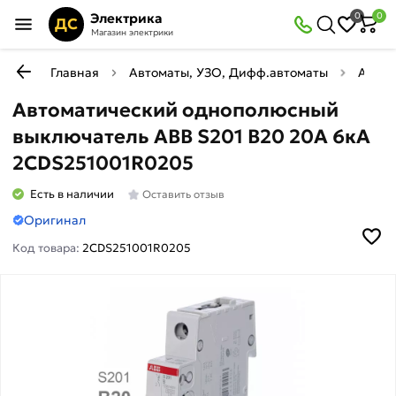
Электрика
0
0
ДС
Магазин электрики
Главная
Автоматы, УЗО, Дифф.автоматы
Автом
Автоматический однополюсный
выключатель ABB S201 В20 20A 6кА
2CDS251001R0205
Есть в наличии
Оставить отзыв
Оригинал
Код товара:
2CDS251001R0205