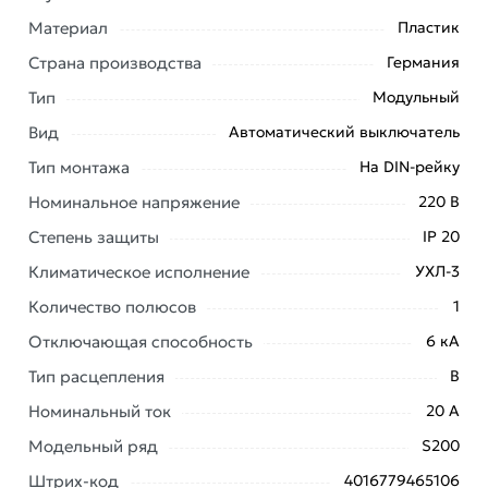
Материал
Пластик
Условия доставки и цены на товар Автоматический
Страна производства
Германия
однополюсный выключатель ABB S201 В20 20A 6кА
Тип
Модульный
2CDS251001R0205 из категории
Однополюсные
Вид
Автоматический выключатель
автоматические выключатели
действительны в
Москве и области.
Тип монтажа
На DIN-рейку
Наши профессиональные менеджеры обработают
Номинальное напряжение
220 В
заказ и свяжутся с Вами для согласования условий
Степень защиты
IP 20
доставки или самовывоза. Перед оформлением
Климатическое исполнение
УХЛ-3
онлайн заказа рекомендуем ознакомиться с
описанием, характеристиками и отзывами.
Количество полюсов
1
Отключающая способность
6 кА
Данний товар от производителя
сертифицирован,
соответствует всем стандартам качества. Возврат
Тип расцепления
B
купленного товарa в течение 7 дней (наличие чека
Номинальный ток
20 А
обязательно).
Модельный ряд
S200
Штрих-код
4016779465106