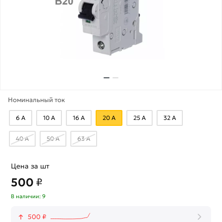
Номинальный ток
6 А
10 А
16 А
20 А
25 А
32 А
40 А
50 А
63 А
Цена за шт
500
₽
В наличии: 9
500 ₽