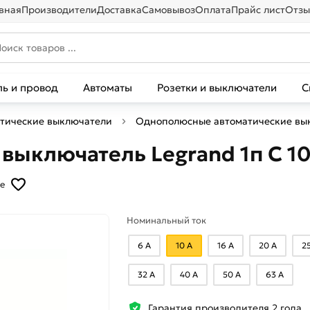
вная
Производители
Доставка
Самовывоз
Оплата
Прайс лист
Отзы
ль и провод
Автоматы
Розетки и выключатели
С
тические выключатели
Однополюсные автоматические вы
ыключатель Legrand 1п C 10
е
Номинальный ток
6 А
10 А
16 А
20 А
2
32 А
40 А
50 А
63 А
Гарантия производителя 2 года