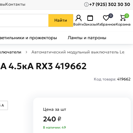
+7 (925) 302 30 30
вы
Контакты
0
0
Найти
Войти
Заказы
Избранное
Корзина
ветильники и прожекторы
Лампы и патроны
ключатели
Автоматический модульный выключатель Legrand
А 4.5кА RX3 419662
Код товара:
419662
5 А
Цена за шт
240
₽
В наличии: 49