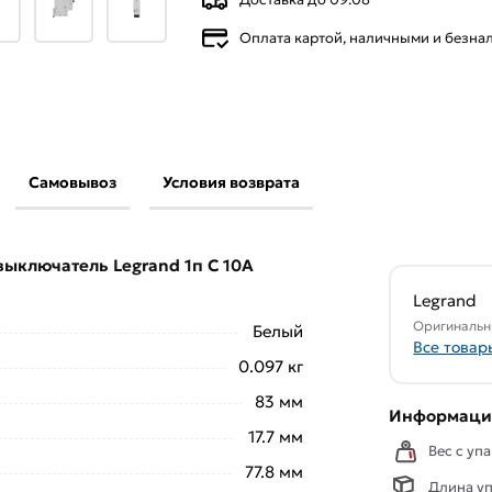
Оплата картой, наличными и безн
Самовывоз
Условия возврата
ьный выключатель Legrand 1п C 10А 4.5кА
 выключатели
действительны в Москве и
выключатель Legrand 1п C 10А
свяжутся с Вами для согласования условий
Legrand
аказа рекомендуем ознакомиться с
Оригинальн
Белый
Все товар
0.097 кг
ствует всем стандартам качества. Возврат
83 мм
ельно).
Информация
17.7 мм
Вес с упа
77.8 мм
Длина уп