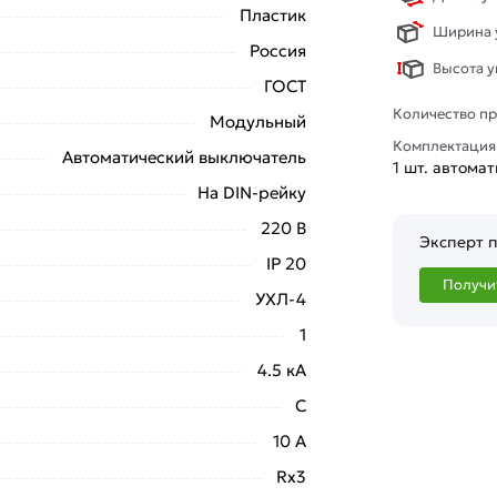
Пластик
Ширина у
Россия
Высота у
ГОСТ
Количество пр
Модульный
Комплектация
Автоматический выключатель
1 шт. автома
На DIN-рейку
220 В
Эксперт п
IP 20
Получи
УХЛ-4
1
4.5 кА
C
10 А
Rx3