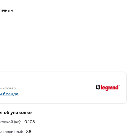
аличным
ый товар
ы бренда
 об упаковке
0.108
ковкой (кг):
88
аковки (мм):