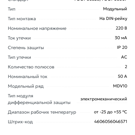
MDV10-2-050-030 из категории
Однофазные
(двухполюсные) УЗО
действительны в Москве и
Тип
Модульный
области.
Тип монтажа
На DIN-рейку
Наши профессиональные менеджеры обработают
Номинальное напряжение
220 В
заказ и свяжутся с Вами для согласования условий
Ток утечки
30 мА
доставки или самовывоза. Перед оформлением
онлайн заказа рекомендуем ознакомиться с
Степень защиты
IP 20
описанием, характеристиками и отзывами.
Тип утечки
АС
Данний товар от производителя
сертифицирован,
Количество полюсов
2
соответствует всем стандартам качества. Возврат
Номинальный ток
50 А
купленного товарa в течение 7 дней (наличие чека
обязательно).
Модельный ряд
MDV10
Тип модуля
электромеханический
дифференциальной защиты
Диапазон рабочих температур
от -25 до +55 °С
Штрих-код
4606056046571