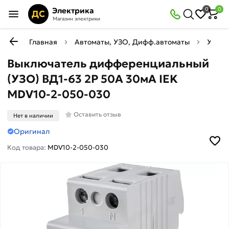
Электрика
0
0
ДС
Магазин электрики
Главная
Автоматы, УЗО, Дифф.автоматы
УЗО (
Выключатель дифференциальный
(УЗО) ВД1-63 2Р 50А 30мА IEK
MDV10-2-050-030
Оставить отзыв
Нет в наличии
Оригинал
Код товара:
MDV10-2-050-030