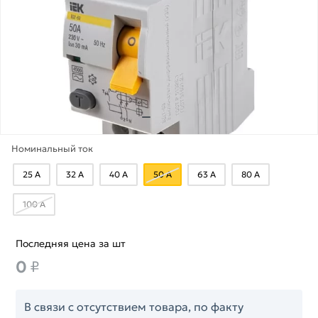
Номинальный ток
25 А
32 А
40 А
50 А
63 А
80 А
100 А
Последняя цена за шт
0
₽
В связи с отсутствием товара, по факту