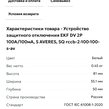
Доставка и оплата
Самовывоз
Условия возврата
Характеристики товара - Устройство
защитного отключения EKF DV 2P
100А/100мА, S AVERES, SQ rccb-2-100-100-
s-av
Цвет
Белый
Условия доставки и цены на товар Устройство
Вес нетто
0.45 кг
защитного отключения EKF DV 2P 100А/100мА, S
Высота
81 мм
AVERES, SQ rccb-2-100-100-s-av из категории
Ширина
35.1 мм
Однофазные (двухполюсные) УЗО
действительны в
Москве и области.
Глубина
50 мм
Наши профессиональные менеджеры обработают
Страна производства
Россия
заказ и свяжутся с Вами для согласования условий
Стандарт
ГОСТ IEC 61008-1-2020
доставки или самовывоза. Перед оформлением