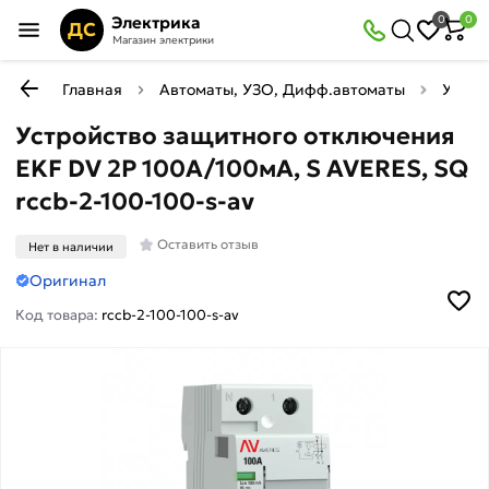
Электрика
0
0
ДС
Магазин электрики
Главная
Автоматы, УЗО, Дифф.автоматы
УЗО (
Устройство защитного отключения
EKF DV 2P 100А/100мА, S AVERES, SQ
rccb-2-100-100-s-av
Оставить отзыв
Нет в наличии
Оригинал
Код товара:
rccb-2-100-100-s-av