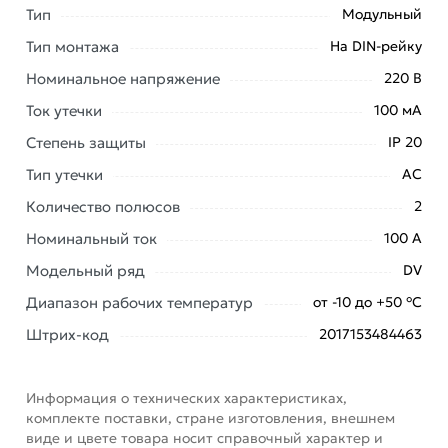
Тип
Модульный
онлайн заказа рекомендуем ознакомиться с
описанием, характеристиками и отзывами.
Тип монтажа
На DIN-рейку
Номинальное напряжение
220 В
Данний товар от производителя
сертифицирован,
соответствует всем стандартам качества. Возврат
Ток утечки
100 мА
купленного товарa в течение 7 дней (наличие чека
Степень защиты
IP 20
обязательно).
Тип утечки
АС
Количество полюсов
2
Номинальный ток
100 А
Модельный ряд
DV
Диапазон рабочих температур
от -10 до +50 °С
Штрих-код
2017153484463
Информация о технических характеристиках,
комплекте поставки, стране изготовления, внешнем
виде и цвете товара носит справочный характер и