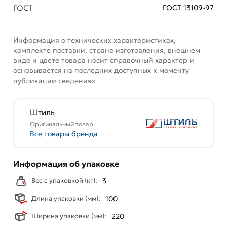
соответствия Таможенного союза (EAC). На модель
ГОСТ
ГОСТ 13109-97
распространяется двухлетняя гарантия
производителя.
Информация о технических характеристиках,
Условия доставки и цены на товар Инверторный
комплекте поставки, стране изготовления, внешнем
виде и цвете товара носит справочный характер и
однофазный стабилизатор Штиль ИнСтаб IS2000
основывается на последних доступных к моменту
230В 2000 ВА из категории
Однофазные цифровые
публикации сведениях
настенные
действительны в Москве и области.
Наши профессиональные менеджеры обработают
Штиль
заказ и свяжутся с Вами для согласования условий
Оригинальный товар
доставки или самовывоза. Перед оформлением
Все товары бренда
онлайн заказа рекомендуем ознакомиться с
описанием, характеристиками и отзывами.
Информация об упаковке
Данний товар от производителя
сертифицирован,
Вес с упаковкой (кг):
3
соответствует всем стандартам качества. Возврат
купленного товарa в течение 7 дней (наличие чека
Длина упаковки (мм):
100
обязательно).
Ширина упаковки (мм):
220