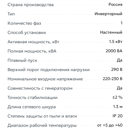
Страна производства
Россия
обеспечит надежную защиту от скачков, просадок и
колебаний напряжения в электросети следующей
Тип
Инверторный
нагрузки:
Количество фаз
1
Способ установки
Настенный
электроники котлов отопления;
Активная мощность, кВт
1.5 кВт
насосной техники;
Полная мощность, кВА
2000 ВА
телевизоров, аудио- и видеотехники;
Плавный пуск
Да
компьютеров и периферийного
оборудования;
Верхний порог подключения нагрузки
290 В
осветительного оборудования;
Номинальное входное напряжение
220-230 В
другой бытовой и офисной техники с
Совместимость с генератором
Да
небольшой потребляемой мощностью.
Точность стабилизации
±2 %
Длина сетевого шнура
1.3 м
Стабилизатор разработан и производится в России,
он отлично адаптирован под специфику работы
Степень защиты от пыли и влаги
IP 20
электроприборов в российских электросетях.
Диапазон рабочей температуры
от +5 до +40
Качество его работы подтверждено сертификатом