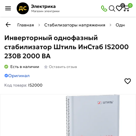
Электрика
0
0
ДС
Магазин электрики
Главная
Стабилизаторы напряжения
Однофаз
Инверторный однофазный
стабилизатор Штиль ИнСтаб IS2000
230В 2000 ВА
Есть в наличии
Оставить отзыв
Оригинал
Код товара:
IS2000