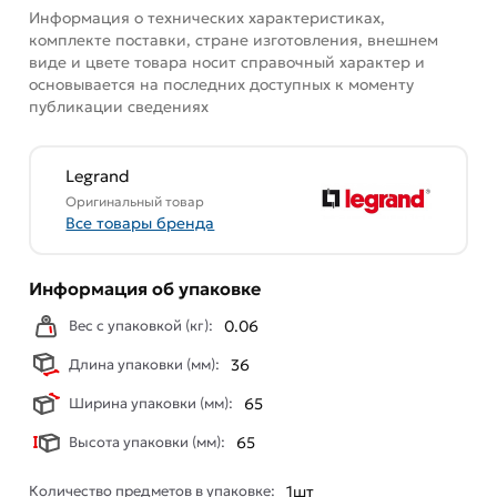
выключателя имеют защиту от случайного
Информация о технических характеристиках,
прикосновения - Винтовые зажимы для
комплекте поставки, стране изготовления, внешнем
присоединения проводов оснащены
виде и цвете товара носит справочный характер и
невыпадающими винтами и исключают их утерю при
основывается на последних доступных к моменту
публикации сведениях
монтаже - Простое выравнивание изделий при
установке в ряд,благодаря специальной форме
основания - Крепление корпуса не требует
Legrand
дополнительных инструментов для монтажа/
Оригинальный товар
демонтажа - Корпус выполнен из пластичного
Все товары бренда
полипропилена, стойкого к внешним воздействиям,
экологичного и безопасного - Перфорация на
Информация об упаковке
корпусе для безошибочного вырезания отверстий
при монтаже открытой проводки - В основании
Вес с упаковкой (кг):
0.06
преднарезаны 4 отверстия для подвода кабеля при
монтаже скрытой проводки
Длина упаковки (мм):
36
Ширина упаковки (мм):
65
Условия доставки и цены на товар Чёрный матовый
Переключатель двухклавишный 10A 250В винтовые
Высота упаковки (мм):
65
зажимы накладной монтаж Legrand Quteo 782479 из
категории
Накладные выключатели
действительны в
Количество предметов в упаковке:
1шт