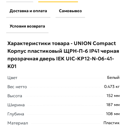
Доставка и оплата
Самовывоз
Условия возврата
Характеристики товара - UNION Compact
Корпус пластиковый ЩРН-П-6 IP41 черная
прозрачная дверь IEK UIC-KP12-N-06-41-
K01
Цвет
Белый
Условия доставки и цены на товар UNION Compact
Вес нетто
0.473 кг
Корпус пластиковый ЩРН-П-6 IP41 черная
Высота
152 мм
прозрачная дверь IEK UIC-KP12-N-06-41-K01 из
Ширина
187 мм
категории
Накладные пластиковые
действительны в
Москве и области.
Глубина
108 мм
Наши профессиональные менеджеры обработают
Материал
Пластик