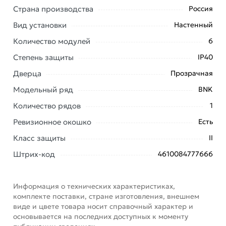
заказ и свяжутся с Вами для согласования условий
Страна производства
Россия
доставки или самовывоза. Перед оформлением
Вид установки
Настенный
онлайн заказа рекомендуем ознакомиться с
описанием, характеристиками и отзывами.
Количество модулей
6
Степень защиты
IP40
Данний товар от производителя
сертифицирован,
соответствует всем стандартам качества. Возврат
Дверца
Прозрачная
купленного товарa в течение 7 дней (наличие чека
Модельный ряд
BNK
обязательно).
Количество рядов
1
Ревизионное окошко
Есть
Класс защиты
II
Штрих-код
4610084777666
Информация о технических характеристиках,
комплекте поставки, стране изготовления, внешнем
виде и цвете товара носит справочный характер и
основывается на последних доступных к моменту