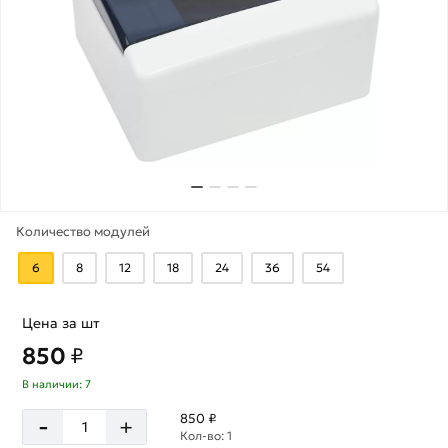
Количество модулей
6
8
12
18
24
36
54
Цена за шт
850
₽
В наличии: 7
-
850 ₽
+
Кол-во: 1