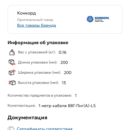
Условия доставки и цены на товар Кабель Конкорд
ВВГ-Пнг(А)-LS 3x2,5ок(N, PE) - 0,66, 4663 из
Конкорд
категории
Кабель силовой медный ВВГнг LS
Оригинальный товар
действительны в Москве и области.
Все товары бренда
Наши профессиональные менеджеры обработают
заказ и свяжутся с Вами для согласования условий
Информация об упаковке
доставки или самовывоза. Перед оформлением
Вес с упаковкой (кг):
0.16
онлайн заказа рекомендуем ознакомиться с
описанием, характеристиками и отзывами.
Длина упаковки (мм):
200
Ширина упаковки (мм):
200
Данний товар от производителя
сертифицирован,
соответствует всем стандартам качества. Возврат
Высота упаковки (мм):
13
купленного товарa в течение 7 дней (наличие чека
обязательно).
Количество предметов в упаковке:
1
Комплектация:
1 мeтр кабеля ВВГ-Пнг(A)-LS
Документация
Сертификаты соответствия