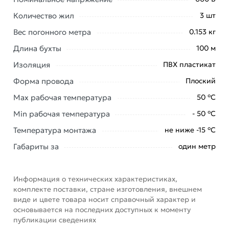
электрификации объектов разного назначения.
Количество жил
3 шт
Он предназначен исключительно для стационарных
Вес погонного метра
0.153 кг
электроустановок, идеально подходит для создания
Длина бухты
100 м
многоуровневых электрических сетей в
Изоляция
общественных помещениях разного назначения, к
ПВХ пластикат
примеру в:
Форма провода
Плоский
Max рабочая температура
50 °С
медицинских учреждениях;
Min рабочая температура
- 50 °С
школьных и дошкольных образовательных
Температура монтажа
не ниже -15 °С
заведениях;
Габариты за
интернатах и домах престарелых;
один метр
санаториях и пансионатах;
гостиницах и хостелах;
Информация о технических характеристиках,
комплекте поставки, стране изготовления, внешнем
кинотеатрах и клубах;
виде и цвете товара носит справочный характер и
спортивных комплексах и т.д.
основывается на последних доступных к моменту
публикации сведениях