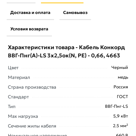
Доставка и оплата
Самовывоз
Условия возврата
Характеристики товара - Кабель Конкорд
ВВГ-Пнг(А)-LS 3x2,5ок(N, PE) - 0,66, 4663
Цвет
Черный
Материал
медь
Страна производства
Россия
Стандарт
ГОСТ
Тип
ВВГ-Пнг-LS
Max нагрузка
5,9 кВт
Кабель ООО Конкорд ВВГ-Пнг(А)-LS 3x2,5ок(N, PE) -
Сечение жилы кабеля
2.5 мм²
0,66 (100м) Бухта 100м 4663 отличается широкой
сферой применения. Его используют для
Номинальное напряжение
660 В