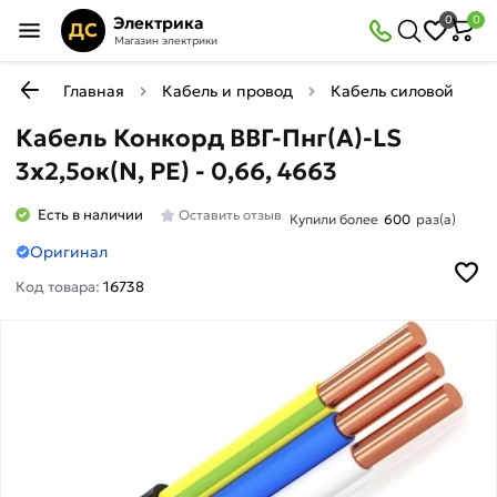
Электрика
0
0
ДС
Магазин электрики
Главная
Кабель и провод
Кабель силовой медн
Кабель Конкорд ВВГ-Пнг(А)-LS
3x2,5ок(N, PE) - 0,66, 4663
Есть в наличии
Оставить отзыв
Купили более
600
раз(а)
Оригинал
Код товара:
16738