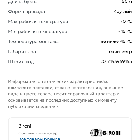
Длина бухты
50 м
Титан (матовый) B1-425-717-50 из категории
Кабель
Форма провода
Круглый
ретро
действительны в Москве и области.
Max рабочая температура
70 °С
Наши профессиональные менеджеры обработают
Min рабочая температура
- 15 °С
заказ и свяжутся с Вами для согласования условий
доставки или самовывоза. Перед оформлением
Температура монтажа
не ниже -15 °С
онлайн заказа рекомендуем ознакомиться с
Габариты за
один метр
описанием, характеристиками и отзывами.
Штрих-код
2017143959155
Данний товар от производителя
сертифицирован,
соответствует всем стандартам качества. Возврат
купленного товарa в течение 7 дней (наличие чека
Информация о технических характеристиках,
обязательно).
комплекте поставки, стране изготовления, внешнем
виде и цвете товара носит справочный характер и
основывается на последних доступных к моменту
публикации сведениях
Bironi
Оригинальный товар
Все товары бренда