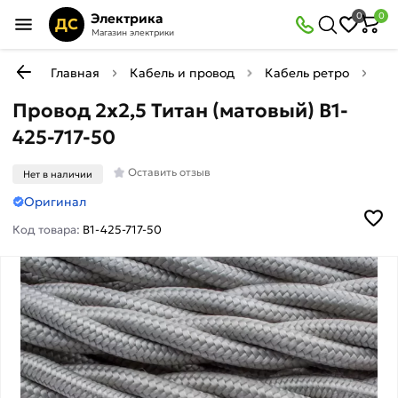
Электрика
0
0
ДС
Магазин электрики
Главная
Кабель и провод
Кабель ретро
Пр
Провод 2х2,5 Титан (матовый) B1-
425-717-50
Оставить отзыв
Нет в наличии
Оригинал
Код товара:
B1-425-717-50