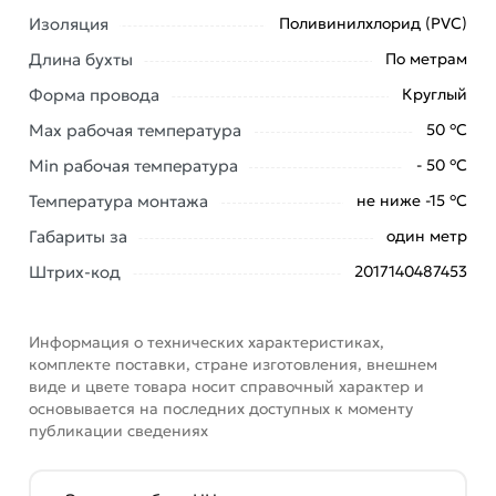
Изоляция
Поливинилхлорид (PVC)
Наши профессиональные менеджеры обработают
заказ и свяжутся с Вами для согласования условий
Длина бухты
По метрам
доставки или самовывоза. Перед оформлением
Форма провода
Круглый
онлайн заказа рекомендуем ознакомиться с
Max рабочая температура
50 °С
описанием, характеристиками и отзывами.
Min рабочая температура
- 50 °С
Данний товар от производителя
сертифицирован,
Температура монтажа
не ниже -15 °С
соответствует всем стандартам качества. Возврат
купленного товарa в течение 7 дней (наличие чека
Габариты за
один метр
обязательно).
Штрих-код
2017140487453
Информация о технических характеристиках,
комплекте поставки, стране изготовления, внешнем
виде и цвете товара носит справочный характер и
основывается на последних доступных к моменту
публикации сведениях