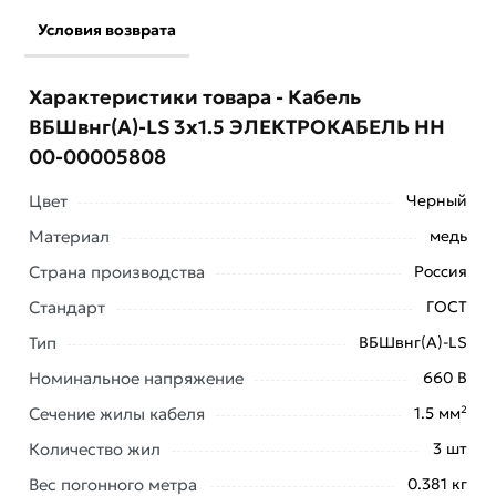
Условия возврата
Характеристики товара - Кабель
ВБШвнг(А)-LS 3х1.5 ЭЛЕКТРОКАБЕЛЬ НН
00-00005808
Цвет
Черный
Материал
медь
Страна производства
Россия
Стандарт
ГОСТ
Тип
ВБШвнг(А)-LS
Номинальное напряжение
660 В
Условия доставки и цены на товар Кабель ВБШвнг(А)-
Сечение жилы кабеля
1.5 мм²
LS 3х1.5 ЭЛЕКТРОКАБЕЛЬ НН 00-00005808 из
Количество жил
3 шт
категории
Кабель бронированный медный ВБбШв
Вес погонного метра
0.381 кг
действительны в Москве и области.