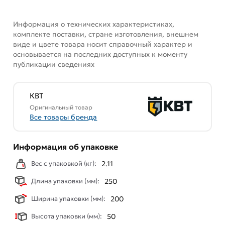
действительны в Москве и области.
Наши профессиональные менеджеры обработают
Информация о технических характеристиках,
заказ и свяжутся с Вами для согласования условий
комплекте поставки, стране изготовления, внешнем
виде и цвете товара носит справочный характер и
доставки или самовывоза. Перед оформлением
основывается на последних доступных к моменту
онлайн заказа рекомендуем ознакомиться с
публикации сведениях
описанием, характеристиками и отзывами.
Данний товар от производителя
сертифицирован,
КВТ
соответствует всем стандартам качества. Возврат
Оригинальный товар
купленного товарa в течение 7 дней (наличие чека
Все товары бренда
обязательно).
Информация об упаковке
Вес с упаковкой (кг):
2.11
Длина упаковки (мм):
250
Ширина упаковки (мм):
200
Высота упаковки (мм):
50