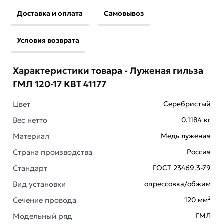
Доставка и оплата
Самовывоз
Условия возврата
Характеристики товара - Луженая гильза
ГМЛ 120-17 КВТ 41177
Цвет
Серебристый
Вес нетто
0.1184 кг
Материал
Медь луженая
Страна производства
Россия
Стандарт
ГОСТ 23469.3-79
Вид установки
опрессовка/обжим
Условия доставки и цены на товар Луженая гильза
Сечение провода
120 мм²
ГМЛ 120-17 КВТ 41177 из категории
Гильзы
соединительные для проводов (кабельные гильзы)
Модельный ряд
ГМЛ