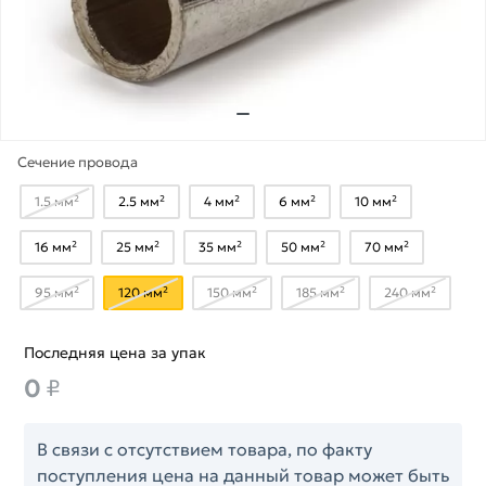
Сечение провода
1.5 мм²
2.5 мм²
4 мм²
6 мм²
10 мм²
16 мм²
25 мм²
35 мм²
50 мм²
70 мм²
95 мм²
120 мм²
150 мм²
185 мм²
240 мм²
Последняя цена за упак
0
₽
В связи с отсутствием товара, по факту
поступления цена на данный товар может быть