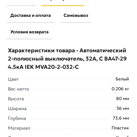
Доставка и оплата
Самовывоз
Условия возврата
Характеристики товара - Автоматический
2-полюсный выключатель, 32А, С ВА47-29
4.5кА IEK MVA20-2-032-C
Цвет
Белый
Вес нетто
0.206 кг
Условия доставки и цены на товар Автоматический 2-
Высота
80 мм
полюсный выключатель, 32А, С ВА47-29 4.5кА IEK
Ширина
36 мм
MVA20-2-032-C из категории
Двухполюсные
автоматические выключатели
действительны в
Глубина
73.6 мм
Москве и области.
Материал
Пластик
Наши профессиональные менеджеры обработают