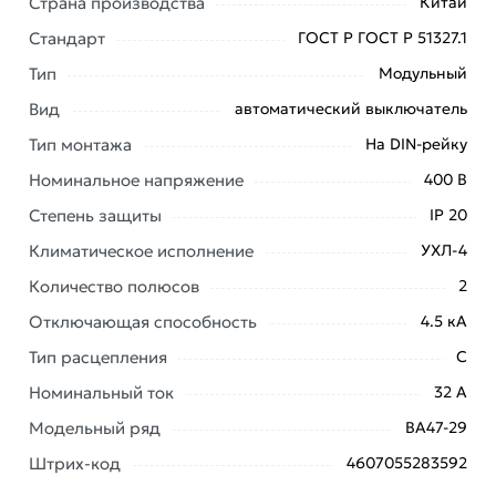
Страна производства
Китай
заказ и свяжутся с Вами для согласования условий
Стандарт
ГОСТ Р ГОСТ Р 51327.1
доставки или самовывоза. Перед оформлением
онлайн заказа рекомендуем ознакомиться с
Тип
Модульный
описанием, характеристиками и отзывами.
Вид
автоматический выключатель
Данний товар от производителя
сертифицирован,
Тип монтажа
На DIN-рейку
соответствует всем стандартам качества. Возврат
Номинальное напряжение
400 В
купленного товарa в течение 7 дней (наличие чека
Степень защиты
IP 20
обязательно).
Климатическое исполнение
УХЛ-4
Количество полюсов
2
Отключающая способность
4.5 кА
Тип расцепления
C
Номинальный ток
32 А
Модельный ряд
ВА47-29
Штрих-код
4607055283592