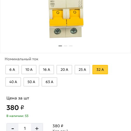
Номинальный ток
6 А
10 А
16 А
20 А
25 А
32 А
40 А
50 А
63 А
Цена за шт
380
₽
В наличии: 53
-
380 ₽
+
Кол-во: 1