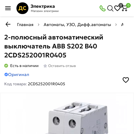
Электрика
0
0
ДС
Магазин электрики
Главная
Автоматы, УЗО, Дифф.автоматы
Автом
2-полюсный автоматический
выключатель ABB S202 B40
2CDS252001R0405
Есть в наличии
Оставить отзыв
Оригинал
Код товара:
2CDS252001R0405