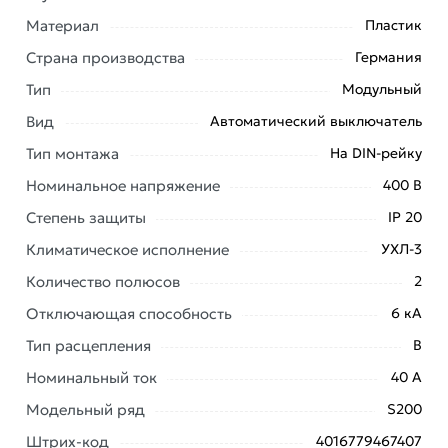
Условия доставки и цены на товар 2-полюсный
Материал
Пластик
автоматический выключатель ABB S202 B40
Страна производства
Германия
2CDS252001R0405 из категории
Двухполюсные
автоматические выключатели
действительны в
Тип
Модульный
Москве и области.
Вид
Автоматический выключатель
Наши профессиональные менеджеры обработают
Тип монтажа
На DIN-рейку
заказ и свяжутся с Вами для согласования условий
Номинальное напряжение
400 В
доставки или самовывоза. Перед оформлением
онлайн заказа рекомендуем ознакомиться с
Степень защиты
IP 20
описанием, характеристиками и отзывами.
Климатическое исполнение
УХЛ-3
Данний товар от производителя
сертифицирован,
Количество полюсов
2
соответствует всем стандартам качества. Возврат
Отключающая способность
6 кА
купленного товарa в течение 7 дней (наличие чека
обязательно).
Тип расцепления
B
Номинальный ток
40 А
Модельный ряд
S200
Штрих-код
4016779467407