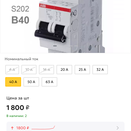
Номинальный ток
6 А
10 А
16 А
20 А
25 А
32 А
40 А
50 А
63 А
Цена за шт
1 800
₽
В наличии: 2
1800 ₽