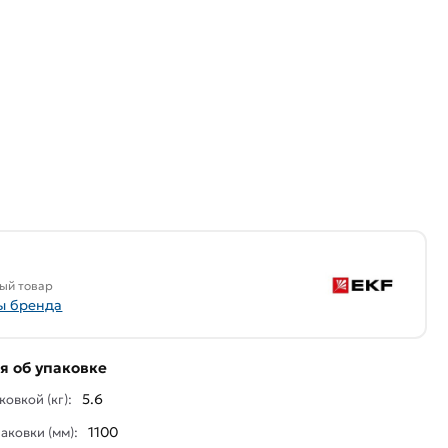
ый товар
ы бренда
 об упаковке
5.6
ковкой (кг):
1100
аковки (мм):