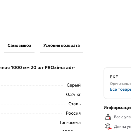
Самовывоз
Условия возврата
ированная 1000 мм 20 шт PROxima adr-1.0
и.
нная 1000 мм 20 шт PROxima adr-
свяжутся с Вами для согласования условий
аказа рекомендуем ознакомиться с
EKF
Оригинальн
Серый
Все товар
ствует всем стандартам качества. Возврат
0.24 кг
ельно).
Сталь
Информация
Россия
Вес с упа
Тип-омега
Длина уп