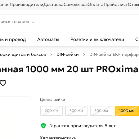
вная
Производители
Доставка
Самовывоз
Оплата
Прайс лист
Отзы
ль и провод
Автоматы
Розетки и выключатели
С
борки щитов и боксов
DIN-рейки
DIN-рейка EKF перфор
ная 1000 мм 20 шт PROxima 
Длина рейки
200 мм
300 мм
500 мм
1000 мм
Гарантия производителя 5 лет
Характеристики