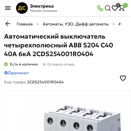
Электрика
0
0
ДС
Магазин электрики
Главная
Автоматы, УЗО, Дифф.автоматы
Автом
Автоматический выключатель
четырехполюсный ABB S204 C40
40A 6кА 2CDS254001R0404
Есть в наличии
Оставить отзыв
Оригинал
Код товара:
2CDS254001R0404