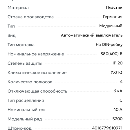
Условия доставки и цены на товар Автоматический
Материал
Пластик
выключатель четырехполюсный ABB S204 C40 40A
Страна производства
Германия
6кА 2CDS254001R0404 из категории
Четырехполюсные автоматические выключатели
Тип
Модульный
действительны в Москве и области.
Вид
Автоматический выключатель
Наши профессиональные менеджеры обработают
Тип монтажа
На DIN-рейку
заказ и свяжутся с Вами для согласования условий
Номинальное напряжение
380(400) В
доставки или самовывоза. Перед оформлением
онлайн заказа рекомендуем ознакомиться с
Степень защиты
IP 20
описанием, характеристиками и отзывами.
Климатическое исполнение
УХЛ-3
Данний товар от производителя
сертифицирован,
Количество полюсов
4
соответствует всем стандартам качества. Возврат
Отключающая способность
6 кА
купленного товарa в течение 7 дней (наличие чека
обязательно).
Тип расцепления
C
Номинальный ток
40 А
Модельный ряд
S200
Штрих-код
4016779610971