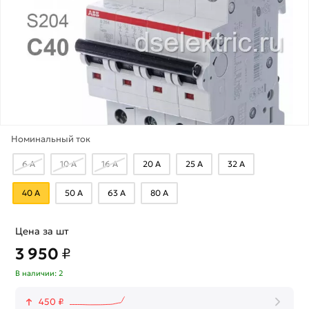
Номинальный ток
6 А
10 А
16 А
20 А
25 А
32 А
40 А
50 А
63 А
80 А
Цена за шт
3 950
₽
В наличии: 2
450 ₽