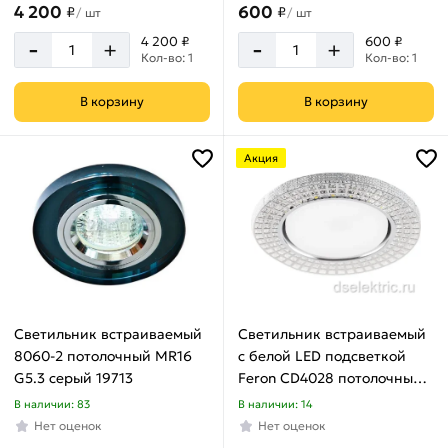
4 200
600
₽
₽
/
шт
/
шт
-
-
4 200 ₽
600 ₽
+
+
Кол-во: 1
Кол-во: 1
В корзину
В корзину
Акция
Светильник встраиваемый
Светильник встраиваемый
8060-2 потолочный MR16
с белой LED подсветкой
G5.3 серый 19713
Feron CD4028 потолочный
GX53 без лампы
В наличии: 83
В наличии: 14
прозрачный 32651
Нет оценок
Нет оценок