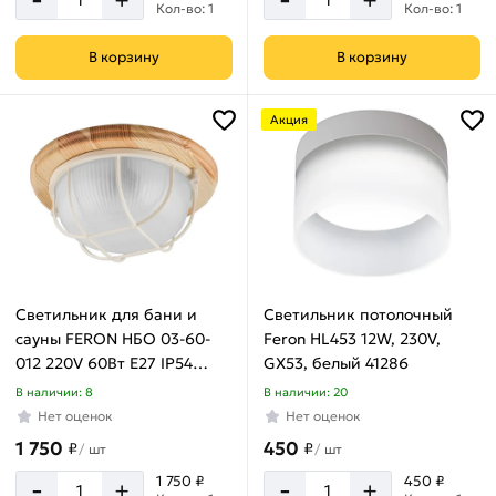
+
+
Кол-во: 1
Кол-во: 1
В корзину
В корзину
Акция
Светильник для бани и
Светильник потолочный
сауны FERON НБО 03-60-
Feron HL453 12W, 230V,
012 220V 60Вт Е27 IP54
GX53, белый 41286
дерево, клен, круг, с
В наличии: 8
В наличии: 20
решеткой 11570
Нет оценок
Нет оценок
1 750
450
₽
₽
/
шт
/
шт
-
-
1 750 ₽
450 ₽
+
+