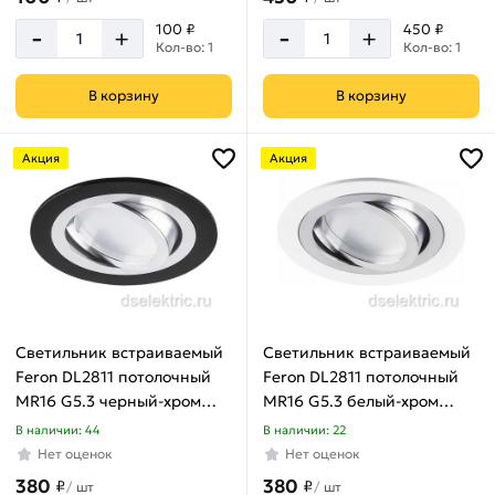
-
-
100 ₽
450 ₽
+
+
Кол-во: 1
Кол-во: 1
В корзину
В корзину
Акция
Акция
Светильник встраиваемый
Светильник встраиваемый
Feron DL2811 потолочный
Feron DL2811 потолочный
MR16 G5.3 черный-хром
MR16 G5.3 белый-хром
32644
32643
В наличии: 44
В наличии: 22
Нет оценок
Нет оценок
380
380
₽
₽
/
шт
/
шт