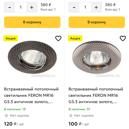
-
-
380 ₽
380 ₽
+
+
Кол-во: 1
Кол-во: 1
В корзину
В корзину
Акция
Акция
Встраиваемый потолочный
Встраиваемый потолочный
светильник FERON MR16
светильник FERON MR16
G5.3 античное золото,
G5.3 античное золото,
DL6241 32679
DL6042 28956
В наличии: 19
В наличии: 37
Нет оценок
Нет оценок
120
100
₽
₽
/
шт
/
шт