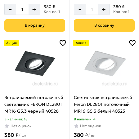
-
-
380 ₽
380 ₽
+
+
Кол-во: 1
Кол-во: 1
В корзину
В корзину
Акция
Акция
Встраиваемый потолочный
Светильник встраиваемый
светильник FERON DL2801
Feron DL2801 потолочный
MR16 G5.3 черный 40526
MR16 G5.3 белый 40525
В наличии: 18
В наличии: 4
Нет оценок
Нет оценок
380
380
₽
₽
/
шт
/
шт