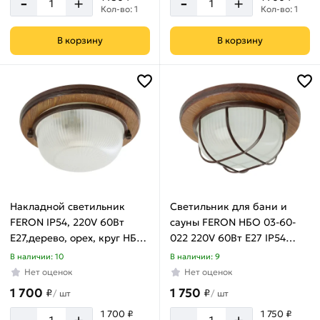
-
-
+
+
Кол-во: 1
Кол-во: 1
В корзину
В корзину
Накладной светильник
Светильник для бани и
FERON IP54, 220V 60Вт
сауны FERON НБО 03-60-
Е27,дерево, орех, круг НБО
022 220V 60Вт Е27 IP54
03-60-021, 11573
дерево, орех, круг, с
В наличии: 10
В наличии: 9
решеткой 11574
Нет оценок
Нет оценок
1 700
1 750
₽
₽
/
шт
/
шт
-
-
1 700 ₽
1 750 ₽