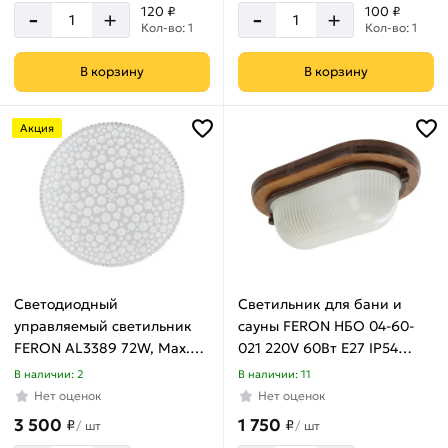
-
-
120 ₽
100 ₽
+
+
Кол-во: 1
Кол-во: 1
В корзину
В корзину
Акция
Светодиодный
Светильник для бани и
управляемый светильник
сауны FERON НБО 04-60-
FERON AL3389 72W, Max.
021 220V 60Вт Е27 IP54
5040Lum, 3000К-6000K
дерево, орех, овал 11575
В наличии: 2
В наличии: 11
41234
Нет оценок
Нет оценок
3 500
1 750
₽
₽
/
шт
/
шт