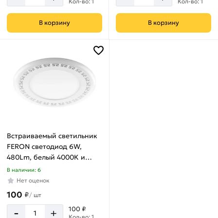
Кол-во: 1
Кол-во: 1
В корзину
В корзину
Встраиваемый светильник
FERON светодиод 6W,
480Lm, белый 4000К и
синий, AL2440 29592
В наличии: 6
Нет оценок
100
₽
/
шт
-
100 ₽
+
Кол-во: 1