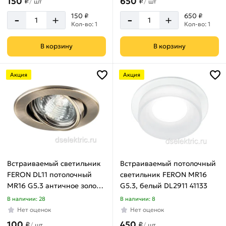
150
650
₽
₽
/
шт
/
шт
-
-
150 ₽
650 ₽
+
+
Кол-во: 1
Кол-во: 1
В корзину
В корзину
Акция
Акция
Встраиваемый светильник
Встраиваемый потолочный
FERON DL11 потолочный
светильник FERON MR16
MR16 G5.3 античное золото
G5.3, белый DL2911 41133
15208
В наличии: 28
В наличии: 8
Нет оценок
Нет оценок
100
450
₽
₽
/
шт
/
шт