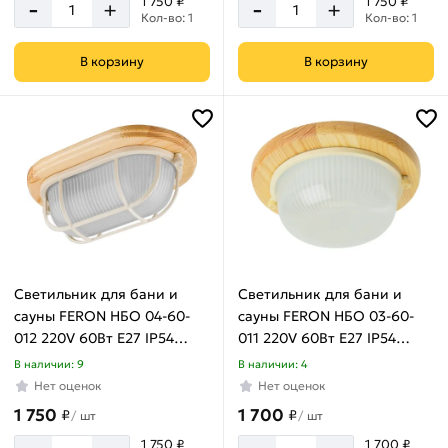
-
-
1 750 ₽
1 750 ₽
+
+
Кол-во: 1
Кол-во: 1
В корзину
В корзину
Светильник для бани и
Светильник для бани и
сауны FERON НБО 04-60-
сауны FERON НБО 03-60-
012 220V 60Вт Е27 IP54
011 220V 60Вт Е27 IP54
дерево, клен, овал, с
дерево, клен, круг 11569
В наличии: 9
В наличии: 4
решеткой 11572
Нет оценок
Нет оценок
1 750
1 700
₽
₽
/
шт
/
шт
1 750 ₽
1 700 ₽