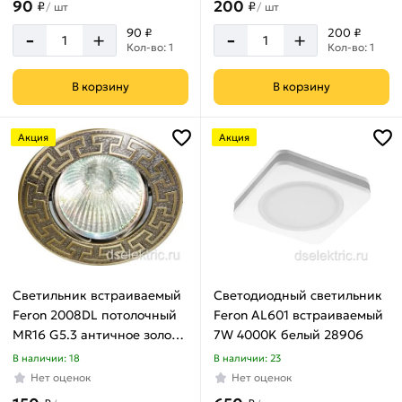
90
200
₽
₽
/
шт
/
шт
-
-
90 ₽
200 ₽
+
+
Кол-во: 1
Кол-во: 1
В корзину
В корзину
Акция
Акция
Светильник встраиваемый
Светодиодный светильник
Feron 2008DL потолочный
Feron AL601 встраиваемый
MR16 G5.3 античное золото
7W 4000K белый 28906
17811
В наличии: 18
В наличии: 23
Нет оценок
Нет оценок