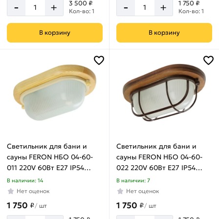
-
-
3 500 ₽
1 750 ₽
+
+
Кол-во: 1
Кол-во: 1
В корзину
В корзину
Светильник для бани и
Светильник для бани и
сауны FERON НБО 04-60-
сауны FERON НБО 04-60-
011 220V 60Вт Е27 IP54
022 220V 60Вт Е27 IP54
дерево, клен, овал 11571
дерево, орех, овал, с
В наличии: 14
В наличии: 7
решеткой 11576
Нет оценок
Нет оценок
1 750
1 750
₽
₽
/
шт
/
шт