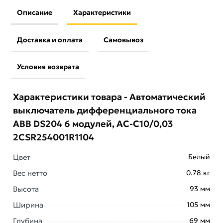
Описание
Характеристики
Доставка и оплата
Самовывоз
Условия возврата
Характеристики товара - Автоматический
выключатель дифференциального тока
ABB DS204 6 модулей, AC-C10/0,03
2CSR254001R1104
Цвет
Белый
Вес нетто
0.78 кг
Высота
93 мм
Ширина
105 мм
Условия доставки и цены на товар Автоматический
Глубина
69 мм