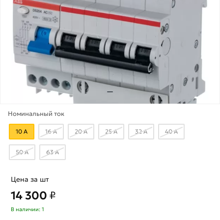
Номинальный ток
10 А
16 А
20 А
25 А
32 А
40 А
50 А
63 А
Цена за шт
14 300
₽
В наличии: 1