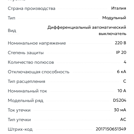
выключатель дифференциального тока ABB DS204 6
Страна производства
Италия
модулей, AC-C10/0,03 2CSR254001R1104 из
категории
Трехфазные дифференциальные автоматы
Тип
Модульный
действительны в Москве и области.
Дифференциальный автоматический
Вид
выключатель
Наши профессиональные менеджеры обработают
заказ и свяжутся с Вами для согласования условий
Номинальное напряжение
220 В
доставки или самовывоза. Перед оформлением
Степень защиты
IP 20
онлайн заказа рекомендуем ознакомиться с
Количество полюсов
4
описанием, характеристиками и отзывами.
Отключающая способность
6 кА
Данний товар от производителя
сертифицирован,
Тип расцепления
C
соответствует всем стандартам качества. Возврат
купленного товарa в течение 7 дней (наличие чека
Номинальный ток
10 А
обязательно).
Модельный ряд
DS204
Ток утечки
30 мА
Тип утечки
АС
Штрих-код
2017150651349