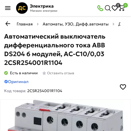
Электрика
0
0
ДС
Магазин электрики
Главная
Автоматы, УЗО, Дифф.автоматы
Диффе
Автоматический выключатель
дифференциального тока ABB
DS204 6 модулей, AC-C10/0,03
2CSR254001R1104
Есть в наличии
Оставить отзыв
Оригинал
Код товара:
2CSR254001R1104