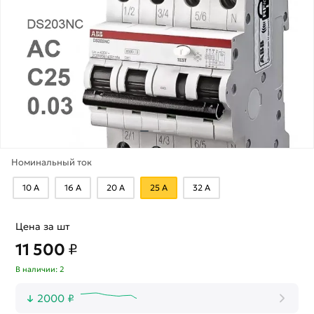
Номинальный ток
10 А
16 А
20 А
25 А
32 А
Цена за шт
11 500
₽
В наличии: 2
2000 ₽