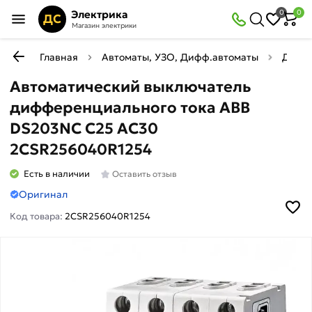
Электрика
0
0
ДС
Магазин электрики
Главная
Автоматы, УЗО, Дифф.автоматы
Диффе
Автоматический выключатель
дифференциального тока ABB
DS203NC C25 AC30
2CSR256040R1254
Есть в наличии
Оставить отзыв
Оригинал
Код товара:
2CSR256040R1254