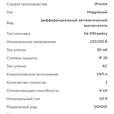
Страна производства
Италия
Тип
Модульный
Условия доставки и цены на товар Автоматический
выключатель дифференциального тока ABB DSH201
дифференциальный автоматический
Вид
C40 AC30 2CSR255070R1404 из категории
выключатель
Однофазные дифференциальные автоматы
Тип монтажа
На DIN-рейку
действительны в Москве и области.
Номинальное напряжение
220/230 В
Наши профессиональные менеджеры обработают
Ток утечки
30 мА
заказ и свяжутся с Вами для согласования условий
доставки или самовывоза. Перед оформлением
Степень защиты
IP 20
онлайн заказа рекомендуем ознакомиться с
Тип утечки
АС
описанием, характеристиками и отзывами.
Климатическое исполнение
УХЛ-4
Данний товар от производителя
сертифицирован,
Количество полюсов
2
соответствует всем стандартам качества. Возврат
Отключающая способность
6 кА
купленного товарa в течение 7 дней (наличие чека
обязательно).
Номинальный ток
40 А
Модельный ряд
DSH201