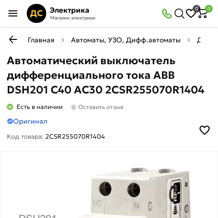
Электрика
0
0
ДС
Магазин электрики
Главная
Автоматы, УЗО, Дифф.автоматы
Диффе
Автоматический выключатель
дифференциального тока ABB
DSH201 C40 AC30 2CSR255070R1404
Есть в наличии
Оставить отзыв
Оригинал
Код товара:
2CSR255070R1404