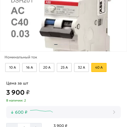
Номинальный ток
10 А
16 А
20 А
25 А
32 А
40 А
Цена за шт
3 900
₽
В наличии: 2
600 ₽
3 900 ₽