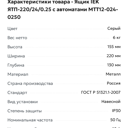
Характеристики товара - Ящик IEK
ЯТП-220/24/0.25 с автоматами MTT12-024-
0250
Цвет
Серый
Вес нетто
6 кг
Условия доставки и цены на товар Ящик IEK
Высота
155 мм
ЯТП-220/24/0.25 с автоматами MTT12-024-0250 из
Ширина
220 мм
категории
Ящики с понижающим трансформатором
ЯТП
действительны в Москве и области.
Глубина
130 мм
Материал
Металл
Наши профессиональные менеджеры обработают
заказ и свяжутся с Вами для согласования условий
Страна производства
Россия
доставки или самовывоза. Перед оформлением
Стандарт
ГОСТ Р 51321.1-2007
онлайн заказа рекомендуем ознакомиться с
описанием, характеристиками и отзывами.
Вид установки
Навесной
Степень защиты
IP30
Данний товар от производителя
сертифицирован,
соответствует всем стандартам качества. Возврат
Номинальная частота
50 Гц
купленного товарa в течение 7 дней (наличие чека