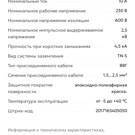
Номинальный ток
10 А
обязательно).
Номинальное рабочее напряжение
230 В
Номинальное напряжение изоляции
600 В
Номинальное импульсное выдерживаемое
2,5
напряжение
кВ
Прочность при коротких замыканиях
4,5 кА
Вид системы заземления
TN-S
Тип присоединяемого кабеля
ВВГ
Сечение присоединяемого кабеля
1,5...2,5 мм²
Защитное покрытие
эпоксидно-полиэфирная
поверхности
краска.
Температура эксплуатации
от -5 до +40 °С
Штрих-код
2017165405050
Информация о технических характеристиках,