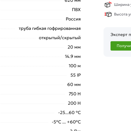
620 мм
Ширина у
ПВХ
Высота у
Россия
труба гибкая гофрированная
Эксперт п
открытый/скрытый
Получи
20 мм
14.9 мм
100 м
55 IP
60 мм
750 Н
200 Н
-25...60 °C
-5°С ... +60°С