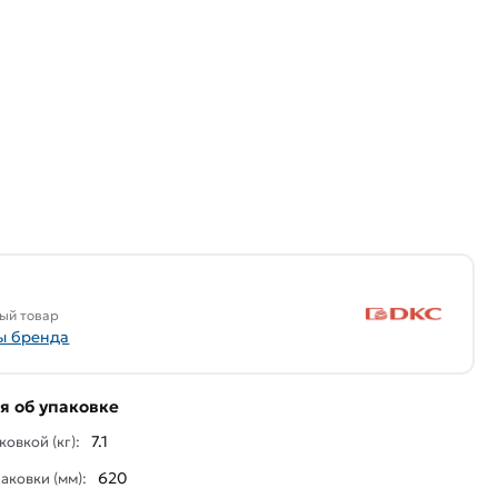
ый товар
ы бренда
 об упаковке
7.1
ковкой (кг):
620
аковки (мм):