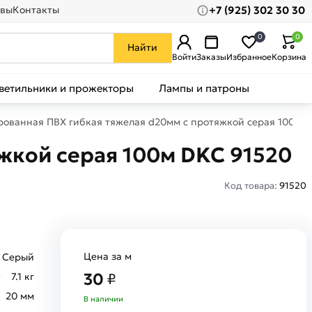
+7 (925) 302 30 30
вы
Контакты
0
0
Найти
Войти
Заказы
Избранное
Корзина
ветильники и прожекторы
Лампы и патроны
рованная ПВХ гибкая тяжелая d20мм с протяжкой серая 100м D
жкой серая 100м DKC 91520
Код товара:
91520
Цена за м
Серый
30
7.1 кг
₽
20 мм
В наличии