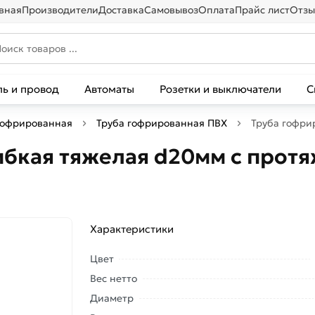
вная
Производители
Доставка
Самовывоз
Оплата
Прайс лист
Отзы
ль и провод
Автоматы
Розетки и выключатели
С
гофрированная
Труба гофрированная ПВХ
Труба гофри
ибкая тяжелая d20мм с протя
Характеристики
Цвет
Вес нетто
Диаметр