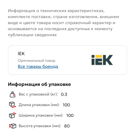
Информация о технических характеристиках,
Данний товар от производителя
сертифицирован,
комплекте поставки, стране изготовления, внешнем
соответствует всем стандартам качества. Возврат
виде и цвете товара носит справочный характер и
купленного товарa в течение 7 дней (наличие чека
основывается на последних доступных к моменту
обязательно).
публикации сведениях
IEK
Оригинальный товар
Все товары бренда
Информация об упаковке
Вес с упаковкой (кг):
0.3
Длина упаковки (мм):
100
Ширина упаковки (мм):
100
Высота упаковки (мм):
80