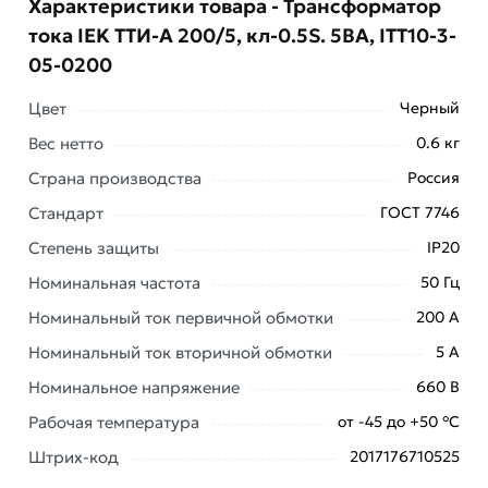
Характеристики товара - Трансформатор
тока IEK ТТИ-А 200/5, кл-0.5S. 5ВА, ITT10-3-
05-0200
Цвет
Черный
Вес нетто
0.6 кг
Страна производства
Россия
Стандарт
ГОСТ 7746
Степень защиты
IP20
Условия доставки и цены на товар Трансформатор
Номинальная частота
50 Гц
тока IEK ТТИ-А 200/5, кл-0.5S. 5ВА, ITT10-3-05-0200
Номинальный ток первичной обмотки
200 А
из категории
Трансформаторы тока
действительны в
Москве и области.
Номинальный ток вторичной обмотки
5 А
Номинальное напряжение
Наши профессиональные менеджеры обработают
660 В
заказ и свяжутся с Вами для согласования условий
Рабочая температура
от -45 до +50 °С
доставки или самовывоза. Перед оформлением
Штрих-код
2017176710525
онлайн заказа рекомендуем ознакомиться с
описанием, характеристиками и отзывами.